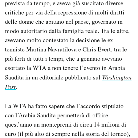
prevista da tempo, e aveva già suscitato diverse
Notifiche mobile
critiche per via della repressione di molti diritti
Regala il Post
delle donne che abitano nel paese, governato in
Hai bisogno di aiuto?
Esci
modo autoritario dalla famiglia reale. Tra le altre,
avevano molto contestato la decisione le ex
tenniste Martina Navratilova e Chris Evert, tra le
più forti di tutti i tempi, che a gennaio avevano
esortato la WTA a non tenere l’evento in Arabia
Saudita in un editoriale pubblicato sul
Washington
Post
.
La WTA ha fatto sapere che l’accordo stipulato
con l’Arabia Saudita permetterà di offrire
quest’anno un montepremi di circa 14 milioni di
euro (il più alto di sempre nella storia del torneo),