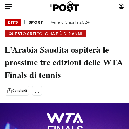
Auto
BITS
SPORT
Venerdì 5 aprile 2024
QUESTO ARTICOLO HA PIÙ DI
2 ANNI
HOME
L’Arabia Saudita ospiterà le
Italia
Moda
Mondo
Libri
prossime tre edizioni delle WTA
Politica
Consumismi
Finals di tennis
Tecnologia
Storie/Idee
Internet
Ok Boomer!
Scienza
Media
Condividi
Cultura
Europa
Economia
Altrecose
Sport
Mondiali calcio 2026