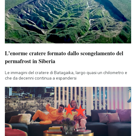
L’enorme cratere formato dallo scongelamento del
permafrost in Siberia
Le immagini del cratere di Batagaika, largo quasi un chilometro e
che da decenni continua a espandersi