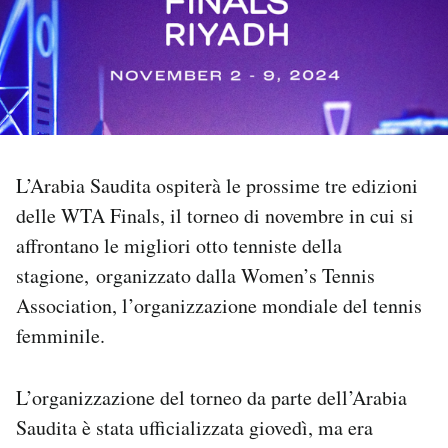
PODCAST
NEWSLETTER
I MIEI PREFERITI
L’Arabia Saudita ospiterà le prossime tre edizioni
delle WTA Finals, il torneo di novembre in cui si
SHOP
affrontano le migliori otto tenniste della
stagione, organizzato dalla Women’s Tennis
Association, l’organizzazione mondiale del tennis
CALENDARIO
femminile.
AREA PERSONALE
L’organizzazione del torneo da parte dell’Arabia
Area Personale
Saudita è stata ufficializzata giovedì, ma era
Newsletter