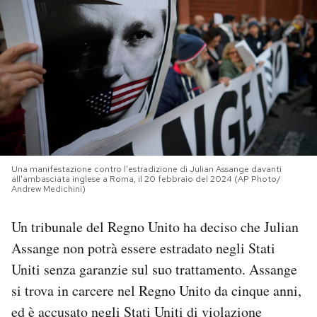
PODCAST
NEWSLETTER
I MIEI PREFERITI
SHOP
Una manifestazione contro l'estradizione di Julian Assange davanti
all'ambasciata inglese a Roma, il 20 febbraio del 2024 (AP Photo/
Andrew Medichini)
CALENDARIO
Un tribunale del Regno Unito ha deciso che Julian
Assange non potrà essere estradato negli Stati
AREA PERSONALE
Uniti senza garanzie sul suo trattamento. Assange
si trova in carcere nel Regno Unito da cinque anni,
Area Personale
ed è accusato negli Stati Uniti di violazione
Newsletter