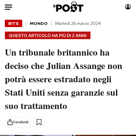
Auto
BITS
MONDO
Martedì 26 marzo 2024
QUESTO ARTICOLO HA PIÙ DI
2 ANNI
HOME
Un tribunale britannico ha
Italia
Moda
Mondo
Libri
deciso che Julian Assange non
Politica
Consumismi
potrà essere estradato negli
Tecnologia
Storie/Idee
Internet
Ok Boomer!
Stati Uniti senza garanzie sul
Scienza
Media
suo trattamento
Cultura
Europa
Economia
Altrecose
Sport
Mondiali calcio 2026
Condividi