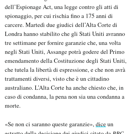
Notifiche mobile
dell’Espionage Act, una legge contro gli atti di
Regala il Post
spionaggio, per cui rischia fino a 175 anni di
Hai bisogno di aiuto?
carcere. Martedì due giudici dell’Alta Corte di
Esci
Londra hanno stabilito che gli Stati Uniti avranno
tre settimane per fornire garanzie che, una volta
negli Stati Uniti, Assange potrà godere del Primo
emendamento della Costituzione degli Stati Uniti,
che tutela la libertà di espressione, e che non avrà
trattamenti diversi, visto che è un cittadino
australiano. L’Alta Corte ha anche chiesto che, in
caso di condanna, la pena non sia una condanna a
morte.
«Se non ci saranno queste garanzie»,
dice
un
estratto della decisione dei giudici citato da
BBC