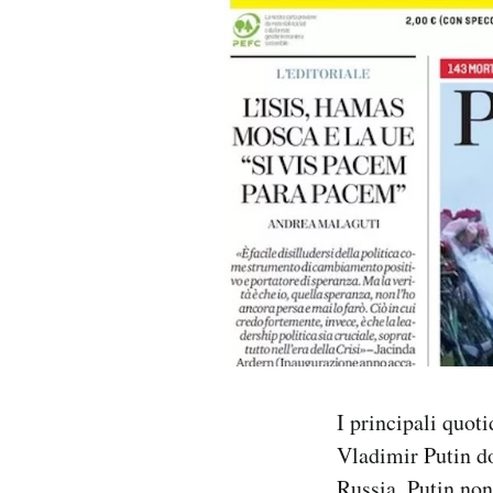
PODCAST
NEWSLETTER
I MIEI PREFERITI
SHOP
CALENDARIO
AREA PERSONALE
I principali quot
Vladimir Putin do
Area Personale
Newsletter
Russia. Putin
non