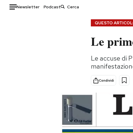
Newsletter
Podcast
Auto
QUESTO ARTICOLO
Le prime
HOME
Italia
Moda
Le accuse di Pu
Mondo
Libri
manifestazione
Politica
Consumismi
Tecnologia
Storie/Idee
Condividi
Internet
Ok Boomer!
Scienza
Media
Cultura
Europa
Economia
Altrecose
Sport
Mondiali calcio 2026