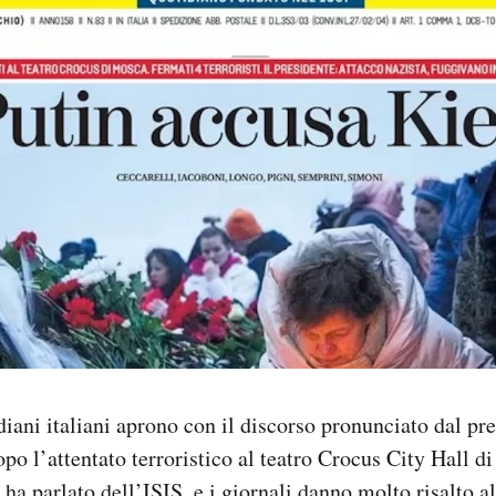
idiani italiani aprono con il discorso pronunciato dal pr
po l’attentato terroristico al teatro Crocus City Hall d
 ha parlato dell’ISIS
, e i giornali danno molto risalto a