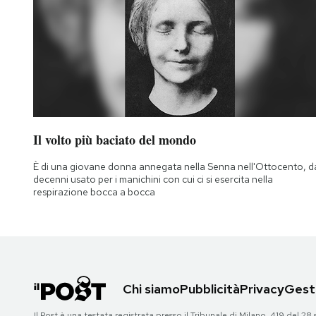
Il volto più baciato del mondo
È di una giovane donna annegata nella Senna nell'Ottocento, d
decenni usato per i manichini con cui ci si esercita nella
respirazione bocca a bocca
Chi siamo
Pubblicità
Privacy
Gesti
Il Post è una testata registrata presso il Tribunale di Milano, 419 del