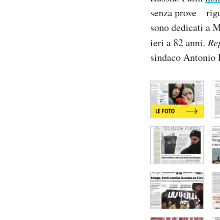
Notifiche mobile
senza prove – rig
Regala il Post
sono dedicati a M
Hai bisogno di aiuto?
ieri a 82 anni.
Re
Esci
sindaco Antonio 