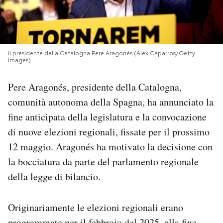
PODCAST
NEWSLETTER
Il presidente della Catalogna Pere Aragonés (Alex Caparros/Getty
Images)
Pere Aragonés, presidente della Catalogna,
I MIEI PREFERITI
comunità autonoma della Spagna, ha annunciato la
fine anticipata della legislatura e la convocazione
SHOP
di nuove elezioni regionali, fissate per il prossimo
12 maggio. Aragonés ha motivato la decisione con
CALENDARIO
la bocciatura da parte del parlamento regionale
della legge di bilancio.
AREA PERSONALE
Area Personale
Originariamente le elezioni regionali erano
Newsletter
programmate per il febbraio del 2025, alla fine