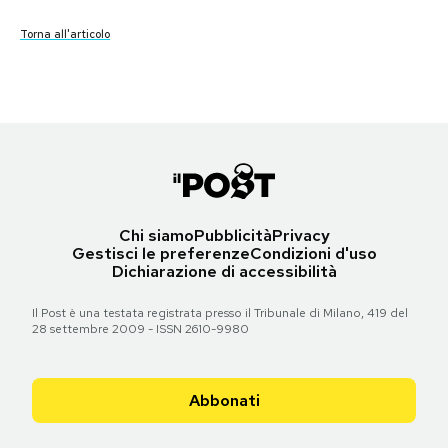
Torna all'articolo
Torna all'articolo
Torna all'articolo
Torna all'articolo
Torna all'articolo
Torna all'articolo
Torna all'articolo
Torna all'articolo
Torna all'articolo
Notifiche mobile
Torna all'articolo
Torna all'articolo
Torna all'articolo
Torna all'articolo
Torna all'articolo
Torna all'articolo
Torna all'articolo
Torna all'articolo
Torna all'articolo
Torna all'articolo
Torna all'articolo
Torna all'articolo
Torna all'articolo
Torna all'articolo
Torna all'articolo
Torna all'articolo
Torna all'articolo
Torna all'articolo
Torna all'articolo
Regala il Post
Torna all'articolo
Hai bisogno di aiuto?
Torna all'articolo
Esci
Chi siamo
Pubblicità
Privacy
Gestisci le preferenze
Condizioni d'uso
Dichiarazione di accessibilità
Il Post è una testata registrata presso il Tribunale di Milano, 419 del
28 settembre 2009 - ISSN 2610-9980
Abbonati