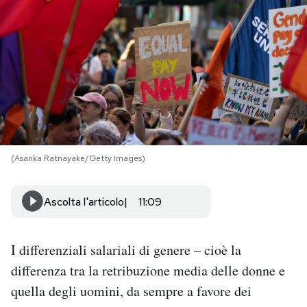
PODCAST
NEWSLETTER
I MIEI PREFERITI
(Asanka Ratnayake/Getty Images)
SHOP
Ascolta l'articolo
11:09
CALENDARIO
I differenziali salariali di genere – cioè la
AREA PERSONALE
differenza tra la retribuzione media delle donne e
Area Personale
quella degli uomini, da sempre a favore dei
Newsletter