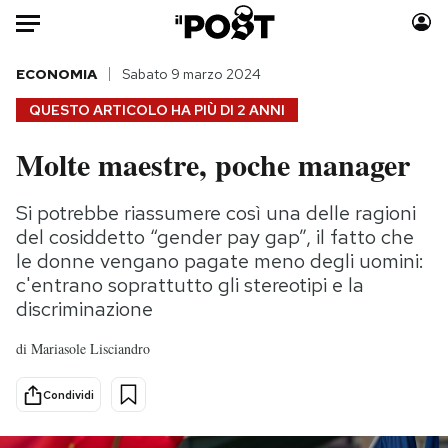
Auto
ECONOMIA
Sabato 9 marzo 2024
QUESTO ARTICOLO HA PIÙ DI
2 ANNI
HOME
Molte maestre, poche manager
Italia
Moda
Mondo
Libri
Si potrebbe riassumere così una delle ragioni
Politica
Consumismi
del cosiddetto “gender pay gap”, il fatto che
Tecnologia
Storie/Idee
le donne vengano pagate meno degli uomini:
c'entrano soprattutto gli stereotipi e la
Internet
Ok Boomer!
discriminazione
Scienza
Media
Cultura
Europa
di
Mariasole Lisciandro
Economia
Altrecose
Condividi
Sport
Mondiali calcio 2026