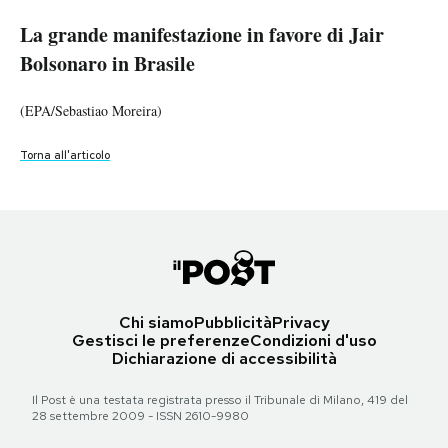
Bolsonaro in Brasile
La grande manifestazione in favore di Jair
La grande manifestazione in favore di Jair
La grande manifestazione in favore di Jair
La grande manifestazione in favore di Jair
PODCAST
Bolsonaro in Brasile
Bolsonaro in Brasile
Bolsonaro in Brasile
Bolsonaro in Brasile
(Wagner Vilas/ZUMA Press Wire)
NEWSLETTER
(Andre Ribeiro/TheNEWS2 via ZUMA Press Wire)
(AP Photo/Andre Penner)
(EPA/Sebastiao Moreira)
(AP Photo/Andre Penner)
Torna all'articolo
Torna all'articolo
Torna all'articolo
Torna all'articolo
Torna all'articolo
I MIEI PREFERITI
SHOP
CALENDARIO
Chi siamo
Pubblicità
Privacy
Gestisci le preferenze
Condizioni d'uso
Dichiarazione di accessibilità
AREA PERSONALE
Il Post è una testata registrata presso il Tribunale di Milano, 419 del
Area Personale
28 settembre 2009 - ISSN 2610-9980
Newsletter