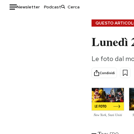
Newsletter
Podcast
Auto
QUESTO ARTICOLO
Lunedì 
HOME
Italia
Moda
Le foto dal m
Mondo
Libri
Politica
Consumismi
Condividi
Tecnologia
Storie/Idee
Internet
Ok Boomer!
Scienza
Media
Cultura
Europa
Economia
Altrecose
New York, Stati Uniti
Sport
Mondiali calcio 2026
Tag: