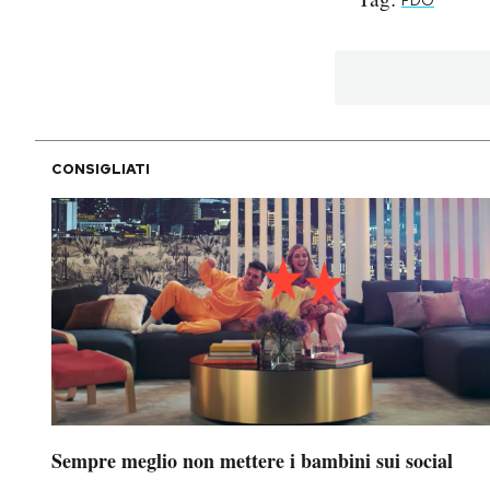
FDO
PODCAST
NEWSLETTER
CONSIGLIATI
I MIEI PREFERITI
SHOP
CALENDARIO
AREA PERSONALE
Area Personale
Sempre meglio non mettere i bambini sui social
Newsletter