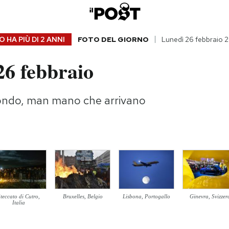
 HA PIÙ DI
2 ANNI
FOTO DEL GIORNO
Lunedì 26 febbraio 
26 febbraio
ondo, man mano che arrivano
Steccato di Cutro,
Bruxelles, Belgio
Lisbona, Portogallo
Ginevra, Svizzer
Italia