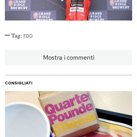
Notifiche mobile
Regala il Post
Hai bisogno di aiuto?
Esci
Tag:
FDO
Mostra i commenti
CONSIGLIATI