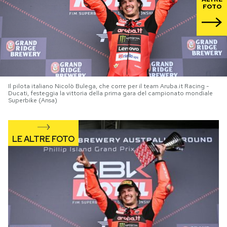
FOTO
PODCAST
NEWSLETTER
Il pilota italiano Nicolò Bulega, che corre per il team Aruba.it Racing -
I MIEI PREFERITI
Ducati, festeggia la vittoria della prima gara del campionato mondiale
Superbike (Ansa)
SHOP
CALENDARIO
AREA PERSONALE
Area Personale
Newsletter