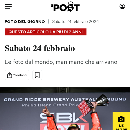
Auto
FOTO DEL GIORNO
Sabato 24 febbraio 2024
QUESTO ARTICOLO HA PIÙ DI
2 ANNI
HOME
Sabato 24 febbraio
Italia
Moda
Mondo
Libri
Le foto dal mondo, man mano che arrivano
Politica
Consumismi
Tecnologia
Storie/Idee
Condividi
Internet
Ok Boomer!
Scienza
Media
Cultura
Europa
Economia
Altrecose
Sport
Mondiali calcio 2026
LE
ALTRE