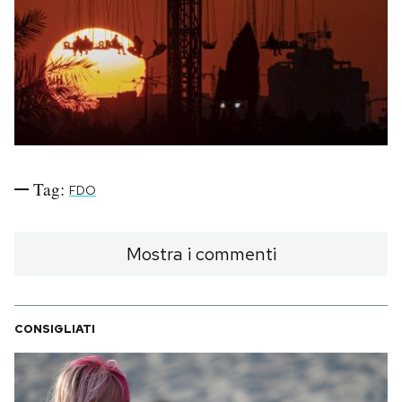
PODCAST
NEWSLETTER
I MIEI PREFERITI
Tag:
FDO
SHOP
Mostra i commenti
CALENDARIO
CONSIGLIATI
AREA PERSONALE
Area Personale
Newsletter