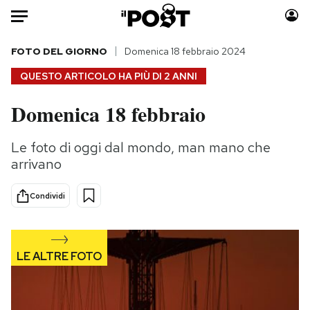
Auto
FOTO DEL GIORNO
Domenica 18 febbraio 2024
QUESTO ARTICOLO HA PIÙ DI
2 ANNI
HOME
Domenica 18 febbraio
Italia
Moda
Mondo
Libri
Le foto di oggi dal mondo, man mano che
Politica
Consumismi
arrivano
Tecnologia
Storie/Idee
Internet
Ok Boomer!
Condividi
Scienza
Media
Cultura
Europa
Economia
Altrecose
Sport
Mondiali calcio 2026