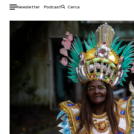
Newsletter
Podcast
Auto
HOME
Italia
Moda
Mondo
Libri
Politica
Consumismi
Tecnologia
Storie/Idee
Internet
Ok Boomer!
Scienza
Media
Cultura
Europa
Economia
Altrecose
Sport
Mondiali calcio 2026