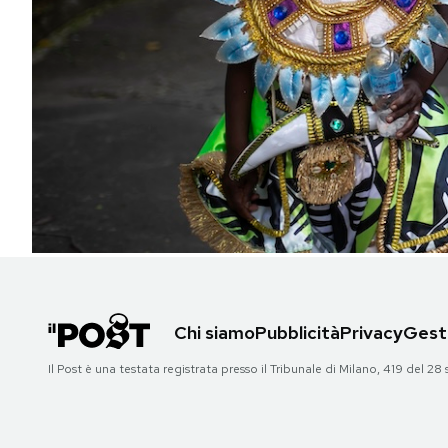
PODCAST
NEWSLETTER
I MIEI PREFERITI
SHOP
CALENDARIO
Chi siamo
Pubblicità
Privacy
Gesti
AREA PERSONALE
Il Post è una testata registrata presso il Tribunale di Milano, 419 del
Area Personale
Newsletter