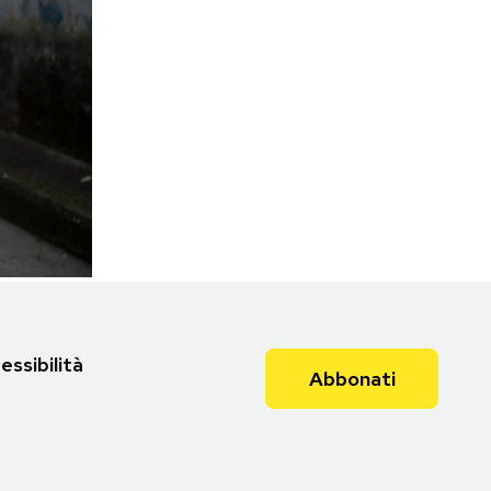
essibilità
Abbonati