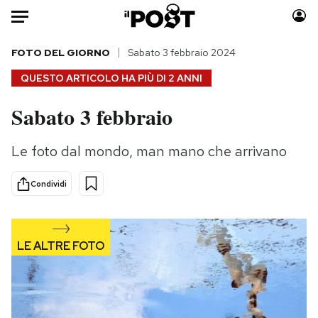
Auto
FOTO DEL GIORNO
Sabato 3 febbraio 2024
QUESTO ARTICOLO HA PIÙ DI
2 ANNI
HOME
Sabato 3 febbraio
Italia
Moda
Mondo
Libri
Le foto dal mondo, man mano che arrivano
Politica
Consumismi
Tecnologia
Storie/Idee
Condividi
Internet
Ok Boomer!
Scienza
Media
Cultura
Europa
Economia
Altrecose
Sport
Mondiali calcio 2026