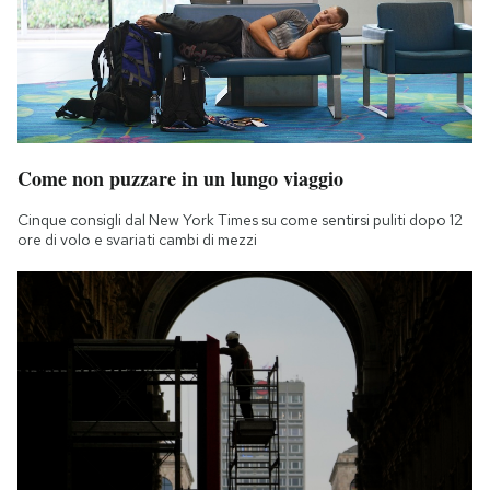
Notifiche mobile
Regala il Post
Hai bisogno di aiuto?
Esci
Come non puzzare in un lungo viaggio
Cinque consigli dal New York Times su come sentirsi puliti dopo 12
ore di volo e svariati cambi di mezzi