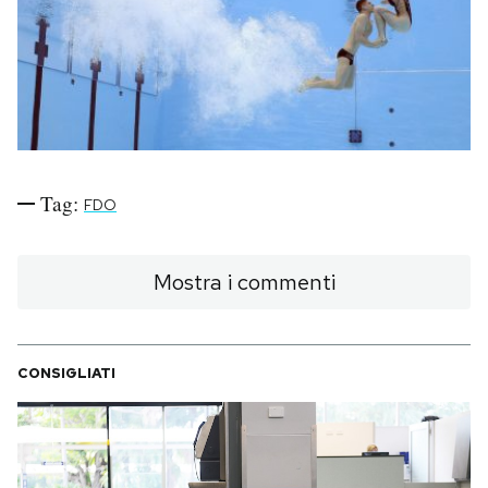
PODCAST
NEWSLETTER
I MIEI PREFERITI
Tag:
FDO
SHOP
Mostra i commenti
CALENDARIO
CONSIGLIATI
AREA PERSONALE
Area Personale
Newsletter