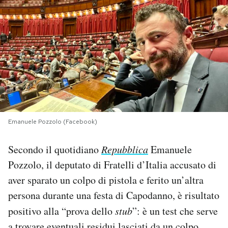
PODCAST
NEWSLETTER
I MIEI PREFERITI
SHOP
Emanuele Pozzolo (Facebook)
Secondo il quotidiano
Repubblica
Emanuele
CALENDARIO
Pozzolo, il deputato di Fratelli d’Italia accusato di
aver sparato un colpo di pistola e ferito un’altra
AREA PERSONALE
persona durante una festa di Capodanno, è risultato
positivo alla “prova dello
stub
”: è un test che serve
Area Personale
Newsletter
a trovare eventuali residui lasciati da un colpo