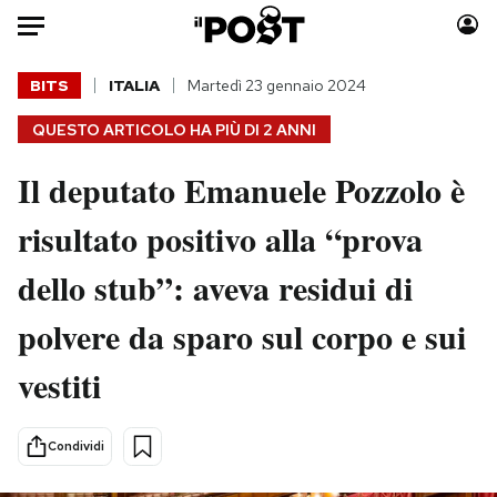
Auto
BITS
ITALIA
Martedì 23 gennaio 2024
QUESTO ARTICOLO HA PIÙ DI
2 ANNI
HOME
Il deputato Emanuele Pozzolo è
Italia
Moda
Mondo
Libri
risultato positivo alla “prova
Politica
Consumismi
dello stub”: aveva residui di
Tecnologia
Storie/Idee
Internet
Ok Boomer!
polvere da sparo sul corpo e sui
Scienza
Media
vestiti
Cultura
Europa
Economia
Altrecose
Sport
Mondiali calcio 2026
Condividi