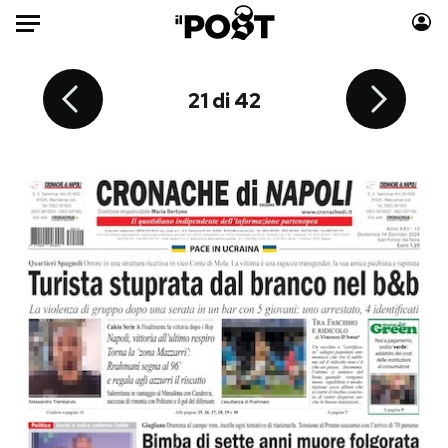
Auto
40 di 42
24 di 42
34 di 42
42 di 42
20 di 42
30 di 42
26 di 42
27 di 42
28 di 42
29 di 42
36 di 42
37 di 42
38 di 42
39 di 42
22 di 42
23 di 42
25 di 42
32 di 42
33 di 42
35 di 42
14 di 42
41 di 42
10 di 42
16 di 42
17 di 42
18 di 42
19 di 42
12 di 42
13 di 42
15 di 42
21 di 42
31 di 42
11 di 42
4 di 42
6 di 42
7 di 42
8 di 42
9 di 42
2 di 42
3 di 42
5 di 42
1 di 42
HOME
Italia
Moda
Mondo
Libri
Politica
Consumismi
Tecnologia
Storie/Idee
Internet
Ok Boomer!
Scienza
Media
Cultura
Europa
Economia
Altrecose
Sport
Mondiali calcio 2026