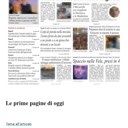
PODCAST
NEWSLETTER
I MIEI PREFERITI
SHOP
CALENDARIO
Le prime pagine di oggi
Le prime pagine di oggi
Le prime pagine di oggi
Le prime pagine di oggi
Le prime pagine di oggi
Le prime pagine di oggi
Le prime pagine di oggi
Le prime pagine di oggi
Le prime pagine di oggi
Le prime pagine di oggi
Le prime pagine di oggi
Le prime pagine di oggi
AREA PERSONALE
Le prime pagine di oggi
Le prime pagine di oggi
Le prime pagine di oggi
Le prime pagine di oggi
Le prime pagine di oggi
Le prime pagine di oggi
Le prime pagine di oggi
Le prime pagine di oggi
Le prime pagine di oggi
Le prime pagine di oggi
Le prime pagine di oggi
Le prime pagine di oggi
Le prime pagine di oggi
Le prime pagine di oggi
Le prime pagine di oggi
Le prime pagine di oggi
Le prime pagine di oggi
Le prime pagine di oggi
Le prime pagine di oggi
Le prime pagine di oggi
Le prime pagine di oggi
Le prime pagine di oggi
Le prime pagine di oggi
Le prime pagine di oggi
Le prime pagine di oggi
Le prime pagine di oggi
Le prime pagine di oggi
Le prime pagine di oggi
Le prime pagine di oggi
Torna all'articolo
Torna all'articolo
Area Personale
Torna all'articolo
Torna all'articolo
Torna all'articolo
Newsletter
Le prime pagine di oggi
Torna all'articolo
Torna all'articolo
Torna all'articolo
Torna all'articolo
Torna all'articolo
Torna all'articolo
Torna all'articolo