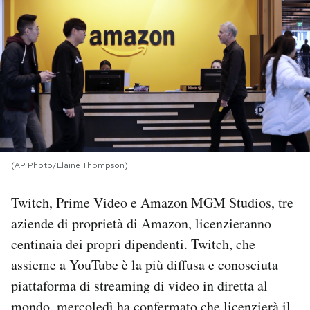
PODCAST
NEWSLETTER
I MIEI PREFERITI
SHOP
(AP Photo/Elaine Thompson)
Twitch, Prime Video e Amazon MGM Studios, tre
CALENDARIO
aziende di proprietà di Amazon, licenzieranno
centinaia dei propri dipendenti. Twitch, che
AREA PERSONALE
assieme a YouTube è la più diffusa e conosciuta
piattaforma di streaming di video in diretta al
Area Personale
Newsletter
mondo, mercoledì
ha confermato
che licenzierà il