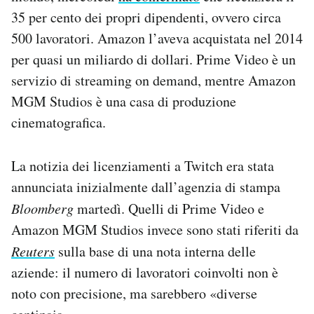
Notifiche mobile
35 per cento dei propri dipendenti, ovvero circa
Regala il Post
500 lavoratori. Amazon l’aveva acquistata nel 2014
Hai bisogno di aiuto?
per quasi un miliardo di dollari. Prime Video è un
Esci
servizio di streaming on demand, mentre Amazon
MGM Studios è una casa di produzione
cinematografica.
La notizia dei licenziamenti a Twitch era stata
annunciata inizialmente dall’agenzia di stampa
Bloomberg
martedì. Quelli di Prime Video e
Amazon MGM Studios invece sono stati riferiti da
Reuters
sulla base di una nota interna delle
aziende: il numero di lavoratori coinvolti non è
noto con precisione, ma sarebbero «diverse