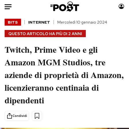
Auto
BITS
INTERNET
Mercoledì 10 gennaio 2024
QUESTO ARTICOLO HA PIÙ DI
2 ANNI
HOME
Twitch, Prime Video e gli
Italia
Moda
Mondo
Libri
Amazon MGM Studios, tre
Politica
Consumismi
aziende di proprietà di Amazon,
Tecnologia
Storie/Idee
Internet
Ok Boomer!
licenzieranno centinaia di
Scienza
Media
dipendenti
Cultura
Europa
Economia
Altrecose
Sport
Mondiali calcio 2026
Condividi