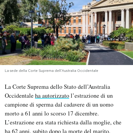
PODCAST
NEWSLETTER
I MIEI PREFERITI
SHOP
La sede della Corte Suprema dell'Australia Occidentale
La Corte Suprema dello Stato dell’Australia
CALENDARIO
Occidentale
ha autorizzato
l’estrazione di un
campione di sperma dal cadavere di un uomo
AREA PERSONALE
morto a 61 anni lo scorso 17 dicembre.
L’estrazione era stata richiesta dalla moglie, che
Area Personale
ha 62 anni, subito dopo la morte del marito,
Newsletter