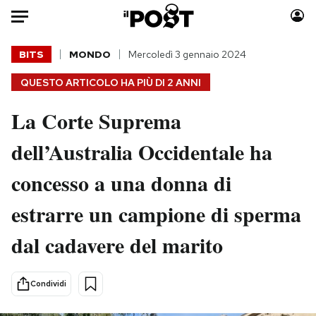
Auto
BITS
MONDO
Mercoledì 3 gennaio 2024
QUESTO ARTICOLO HA PIÙ DI
2 ANNI
HOME
La Corte Suprema
Italia
Moda
Mondo
Libri
dell’Australia Occidentale ha
Politica
Consumismi
concesso a una donna di
Tecnologia
Storie/Idee
Internet
Ok Boomer!
estrarre un campione di sperma
Scienza
Media
dal cadavere del marito
Cultura
Europa
Economia
Altrecose
Sport
Mondiali calcio 2026
Condividi