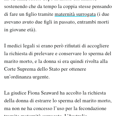
Notifiche mobile
sostenendo che da tempo la coppia stesse pensando
Regala il Post
di fare un figlio tramite
maternità surrogata
(i due
Hai bisogno di aiuto?
avevano avuto due figli in passato, entrambi morti
Esci
in giovane età).
I medici legali si erano però rifiutati di accogliere
la richiesta di prelevare e conservare lo sperma del
marito morto, e la donna si era quindi rivolta alla
Corte Suprema dello Stato per ottenere
un’ordinanza urgente.
La giudice Fiona Seaward ha accolto la richiesta
della donna di estrarre lo sperma del marito morto,
ma non ne ha concesso l’uso per la fecondazione
tramite maternità surrogata. L’Australia