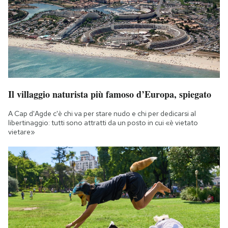
Notifiche mobile
Regala il Post
Hai bisogno di aiuto?
Esci
Il villaggio naturista più famoso d’Europa, spiegato
A Cap d'Agde c'è chi va per stare nudo e chi per dedicarsi al
libertinaggio: tutti sono attratti da un posto in cui «è vietato
vietare»