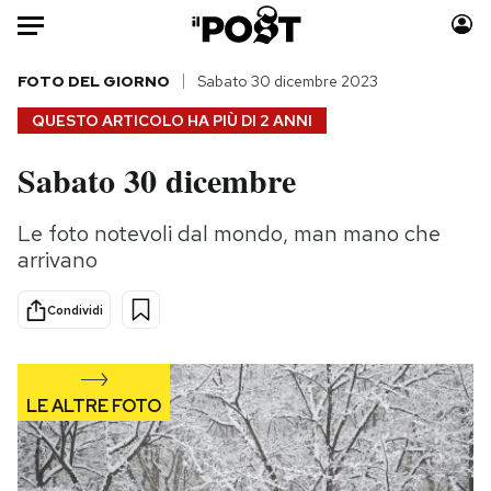
Auto
FOTO DEL GIORNO
Sabato 30 dicembre 2023
QUESTO ARTICOLO HA PIÙ DI
2 ANNI
HOME
Sabato 30 dicembre
Italia
Moda
Mondo
Libri
Le foto notevoli dal mondo, man mano che
Politica
Consumismi
arrivano
Tecnologia
Storie/Idee
Internet
Ok Boomer!
Condividi
Scienza
Media
Cultura
Europa
Economia
Altrecose
Sport
Mondiali calcio 2026