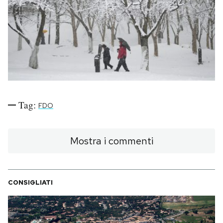
PODCAST
NEWSLETTER
I MIEI PREFERITI
Tag:
FDO
SHOP
Mostra i commenti
CALENDARIO
CONSIGLIATI
AREA PERSONALE
Area Personale
Newsletter