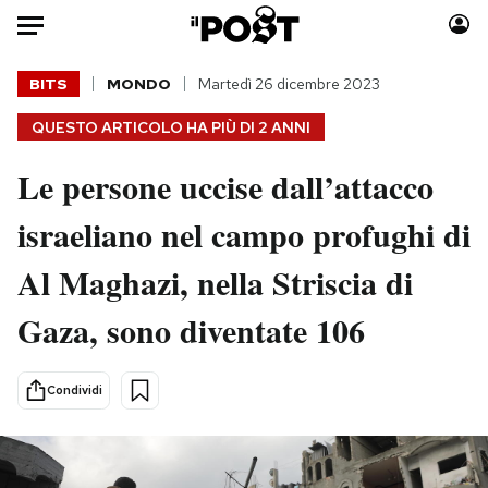
Auto
BITS
MONDO
Martedì 26 dicembre 2023
QUESTO ARTICOLO HA PIÙ DI
2 ANNI
HOME
Le persone uccise dall’attacco
Italia
Moda
Mondo
Libri
israeliano nel campo profughi di
Politica
Consumismi
Al Maghazi, nella Striscia di
Tecnologia
Storie/Idee
Internet
Ok Boomer!
Gaza, sono diventate 106
Scienza
Media
Cultura
Europa
Condividi
Economia
Altrecose
Sport
Mondiali calcio 2026