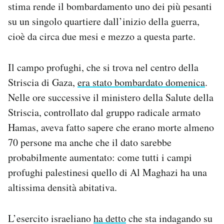
stima rende il bombardamento uno dei più pesanti
Notifiche mobile
su un singolo quartiere dall’inizio della guerra,
Regala il Post
Hai bisogno di aiuto?
cioè da circa due mesi e mezzo a questa parte.
Esci
Il campo profughi, che si trova nel centro della
Striscia di Gaza,
era stato bombardato domenica
.
Nelle ore successive il ministero della Salute della
Striscia, controllato dal gruppo radicale armato
Hamas, aveva fatto sapere che erano morte almeno
70 persone ma anche che il dato sarebbe
probabilmente aumentato: come tutti i campi
profughi palestinesi quello di Al Maghazi ha una
altissima densità abitativa.
L’esercito israeliano
ha detto
che sta indagando su