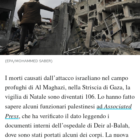
PODCAST
NEWSLETTER
I MIEI PREFERITI
(EPA/MOHAMMED SABER)
SHOP
I morti causati dall’attacco israeliano nel campo
profughi di Al Maghazi, nella Striscia di Gaza, la
CALENDARIO
vigilia di Natale sono diventati 106. Lo hanno fatto
sapere alcuni funzionari palestinesi
ad
Associated
Press
, che ha verificato il dato leggendo i
AREA PERSONALE
documenti interni dell’ospedale di Deir al-Balah,
Area Personale
dove sono stati portati alcuni dei corpi. La nuova
Newsletter