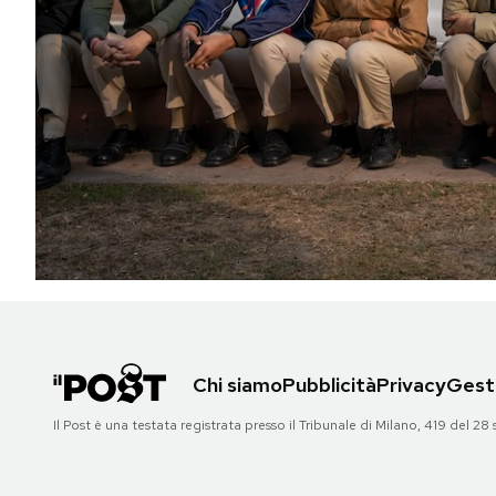
PODCAST
NEWSLETTER
I MIEI PREFERITI
SHOP
CALENDARIO
Chi siamo
Pubblicità
Privacy
Gesti
AREA PERSONALE
Il Post è una testata registrata presso il Tribunale di Milano, 419 del
Area Personale
Newsletter