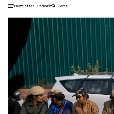
Newsletter
Podcast
Auto
HOME
Italia
Moda
Mondo
Libri
Politica
Consumismi
Tecnologia
Storie/Idee
Internet
Ok Boomer!
Scienza
Media
Cultura
Europa
Economia
Altrecose
Sport
Mondiali calcio 2026