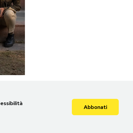
Torna all'articolo
essibilità
Abbonati