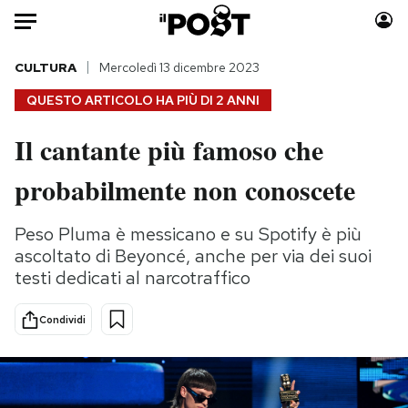
Auto
CULTURA
Mercoledì 13 dicembre 2023
QUESTO ARTICOLO HA PIÙ DI
2 ANNI
HOME
Il cantante più famoso che
Italia
Moda
probabilmente non conoscete
Mondo
Libri
Politica
Consumismi
Peso Pluma è messicano e su Spotify è più
Tecnologia
Storie/Idee
ascoltato di Beyoncé, anche per via dei suoi
Internet
Ok Boomer!
testi dedicati al narcotraffico
Scienza
Media
Cultura
Europa
Condividi
Economia
Altrecose
Sport
Mondiali calcio 2026