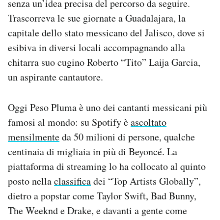
senza un’idea precisa del percorso da seguire.
Notifiche mobile
Trascorreva le sue giornate a Guadalajara, la
Regala il Post
capitale dello stato messicano del Jalisco, dove si
Hai bisogno di aiuto?
esibiva in diversi locali accompagnando alla
Esci
chitarra suo cugino Roberto “Tito” Laija Garcia,
un aspirante cantautore.
Oggi Peso Pluma è uno dei cantanti messicani più
famosi al mondo: su Spotify è
ascoltato
mensilmente
da 50 milioni di persone, qualche
centinaia di migliaia in più di Beyoncé. La
piattaforma di streaming lo ha collocato al quinto
posto nella
classifica
dei “Top Artists Globally”,
dietro a popstar come Taylor Swift, Bad Bunny,
The Weeknd e Drake, e davanti a gente come