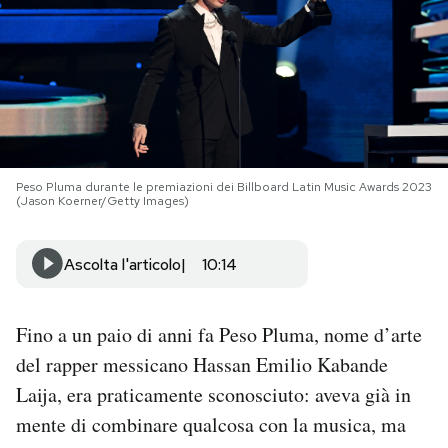
PODCAST
NEWSLETTER
I MIEI PREFERITI
Peso Pluma durante le premiazioni dei Billboard Latin Music Awards 2023
(Jason Koerner/Getty Images)
SHOP
Ascolta l'articolo
10:14
CALENDARIO
Fino a un paio di anni fa Peso Pluma, nome d’arte
del rapper messicano Hassan Emilio Kabande
AREA PERSONALE
Laija, era praticamente sconosciuto: aveva già in
Area Personale
mente di combinare qualcosa con la musica, ma
Newsletter