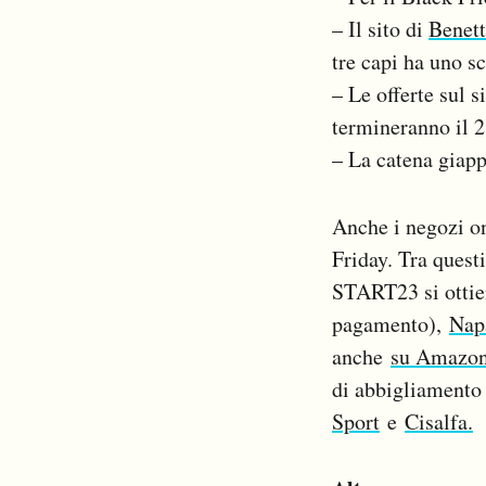
– Il sito di
Benet
tre capi ha uno s
– Le offerte sul 
termineranno il 
– La catena giap
Anche i negozi on
Friday. Tra quest
START23 si ottie
pagamento),
Napa
anche
su Amazo
di abbigliamento
Sport
e
Cisalfa.