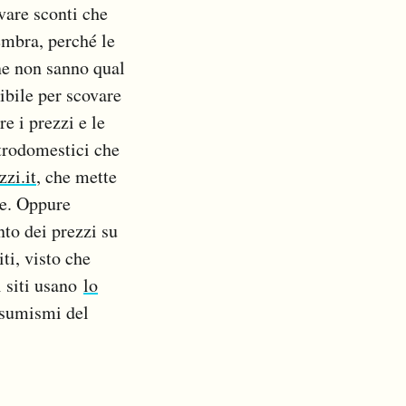
vare sconti che
embra, perché le
ne non sanno qual
ibile per scovare
re i prezzi e le
ettrodomestici che
zi.it
, che mette
ne. Oppure
to dei prezzi su
ti, visto che
i siti usano
lo
nsumismi del