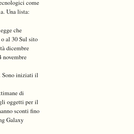
tecnologici come
a. Una lista:
 legge che
o al 30 Sul sito
metà dicembre
 24 novembre
 Sono iniziati il
ttimane di
i oggetti per il
hanno sconti fino
ung Galaxy