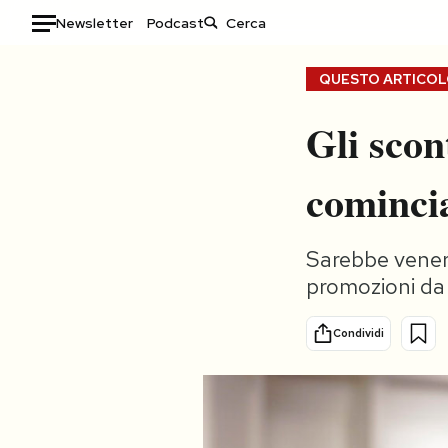
Newsletter
Podcast
Auto
QUESTO ARTICOLO
HOME
Gli scon
Italia
Moda
comincia
Mondo
Libri
Politica
Consumismi
Tecnologia
Storie/Idee
Sarebbe venerd
promozioni da 
Internet
Ok Boomer!
Scienza
Media
Condividi
Cultura
Europa
Economia
Altrecose
Sport
Mondiali calcio 2026