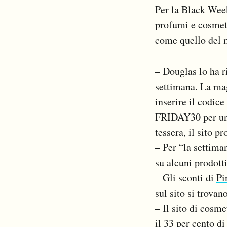
Per la Black We
profumi e cosmeti
come quello del
– Douglas lo ha 
settimana. La mag
inserire il codic
FRIDAY30 per uno
tessera, il sito p
– Per “la settima
su alcuni prodott
– Gli sconti di
Pi
sul sito si trovan
– Il sito di cosm
il 33 per cento 