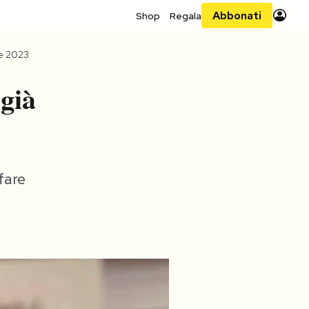
Abbonati
Shop
Regala
e 2023
 già
fare