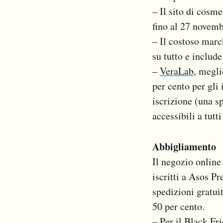
– Il sito di cosme
fino al 27 novem
– Il costoso marc
su tutto e includ
–
VeraLab
, megli
per cento per gli 
iscrizione (una s
accessibili a tutt
Abbigliamento
Il negozio onlin
iscritti a Asos P
spedizioni gratui
50 per cento.
– Per il Black Fr