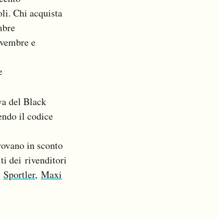
oli. Chi acquista
mbre
ovembre e
e
va del Black
endo il codice
 trovano in sconto
ti dei rivenditori
e
Sportler
,
Maxi