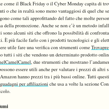
e come il Black Friday o il Cyber Monday capita di tro
nti o che in realtà sono meno vantaggiosi di quel che s
gono come tali approfittando del fatto che molte perso
ma della promozione. Anche se non c’è un metodo infall
i sono alcuni siti che offrono la possibilità di confronta
iti. È più facile farlo con i prodotti tecnologici e gli el
sere utile fare una verifica con strumenti come
Trovaprez
zo tutti i siti che vendono un determinato prodotto onli
elCamelCamel
, due strumenti che mostrano l’andamen
sono essere utili anche per valutare i prezzi di altri si
 Amazon hanno prezzi tra i più bassi online. Tutti quest
 guadagni per affiliazioni
che usa a volte la sezione Co
icolo.
fumi