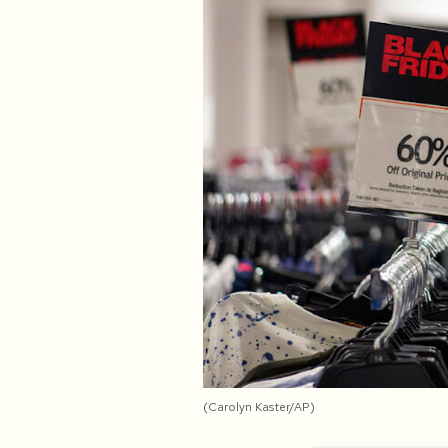
PODCAST
NEWSLETTER
I MIEI PREFERITI
SHOP
CALENDARIO
AREA PERSONALE
(Carolyn Kaster/AP)
Area Personale
Newsletter