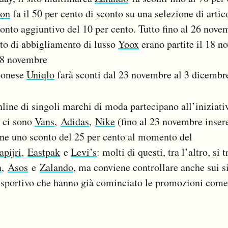
ton
fa il 50 per cento di sconto su una selezione di artic
conto aggiuntivo del 10 per cento. Tutto fino al 26 nove
sito di abbigliamento di lusso
Yoox
erano partite il 18 n
28 novembre
ponese
Uniqlo
farà sconti dal 23 novembre al 3 dicembr
line di singoli marchi di moda partecipano all’iniziati
i ci sono
Vans
,
Adidas
,
Nike
(fino al 23 novembre inser
ne uno sconto del 25 per cento al momento del
pijri
,
Eastpak
e
Levi’s
: molti di questi, tra l’altro, si
n
,
Asos
e
Zalando
, ma conviene controllare anche sui si
 sportivo che hanno già cominciato le promozioni com