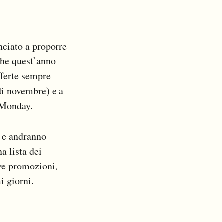
nciato a proporre
che quest’anno
fferte sempre
di novembre) e a
r Monday.
ì e andranno
na lista dei
ive promozioni,
i giorni.