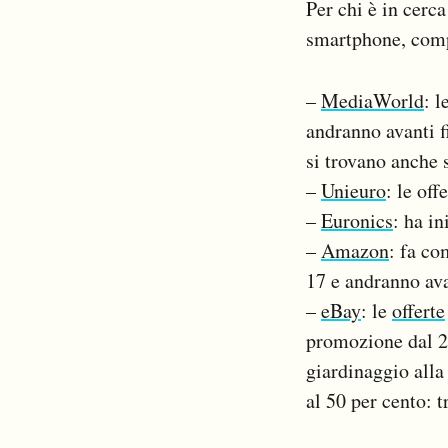
Per chi è in cerc
smartphone, compu
–
MediaWorld
: l
andranno avanti f
si trovano anche 
–
Unieuro
: le of
–
Euronics
: ha in
–
Amazon
: fa co
17 e andranno ava
–
eBay
: le
offerte
promozione dal 20
giardinaggio alla
al 50 per cento: 