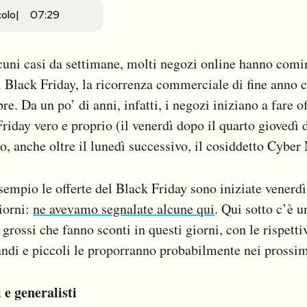
colo
07:29
lcuni casi da settimane, molti negozi online hanno comi
el Black Friday, la ricorrenza commerciale di fine anno 
e. Da un po’ di anni, infatti, i negozi iniziano a fare o
riday vero e proprio (il venerdì dopo il quarto giovedì 
o, anche oltre il lunedì successivo, il cosiddetto Cybe
mpio le offerte del Black Friday sono iniziate venerd
giorni:
ne avevamo segnalate alcune qui
. Qui sotto c’è u
 grossi che fanno sconti in questi giorni, con le rispett
andi e piccoli le proporranno probabilmente nei prossim
 e generalisti