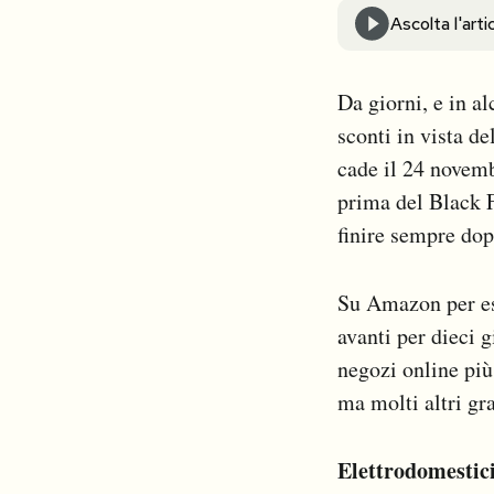
Notifiche mobile
Ascolta l'arti
Regala il Post
Hai bisogno di aiuto?
Da giorni, e in a
Esci
sconti in vista d
cade il 24 novembr
prima del Black F
finire sempre dop
Su Amazon per ese
avanti per dieci 
negozi online più
ma molti altri gr
Elettrodomestici