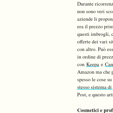
Durante ricorrenz
non sono veri sco
aziende li propon
era il prezzo pri
questi imbrogli, c
offerte dei vari s
con altro. Può es
in ordine di prez
con
Keepa
e
Cam
Amazon ma che pos
spesso le cose su
stesso sistema di
Post, e questo art
Cosmetici e pro