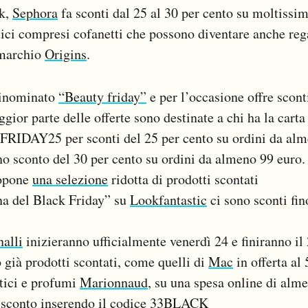
ek,
Sephora
fa sconti dal 25 al 30 per cento su moltissi
ci compresi cofanetti che possono diventare anche rega
 marchio
Origins
.
rinominato
“Beauty friday”
e per l’occasione offre scont
gior parte delle offerte sono destinate a chi ha la carta
e FRIDAY25 per sconti del 25 per cento su ordini da al
 sconto del 30 per cento su ordini da almeno 99 euro. 
ropone
una selezione
ridotta di prodotti scontati
na del Black Friday” su
Lookfantastic
ci sono sconti fin
i
nalli
inizieranno ufficialmente venerdì 24 e finiranno i
o già prodotti scontati, come quelli di
Mac
in offerta al
etici e profumi
Marionnaud
, su una spesa online di alme
di sconto inserendo il codice 33BLACK