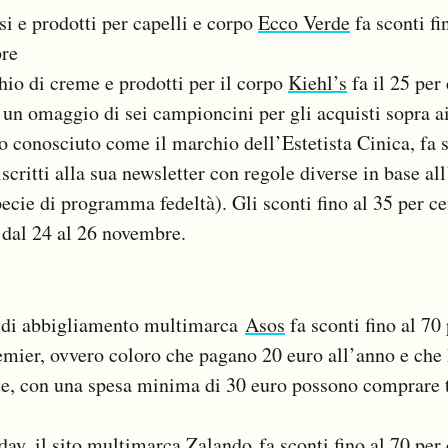
si e prodotti per capelli e corpo
Ecco Verde
fa sconti fi
bre
hio di creme e prodotti per il corpo
Kiehl’s
fa il 25 per
e un omaggio di sei campioncini per gli acquisti sopra a
o conosciuto come il marchio dell’Estetista Cinica, fa s
iscritti alla sua newsletter con regole diverse in base al
pecie di programma fedeltà). Gli sconti fino al 35 per c
i dal 24 al 26 novembre.
e di abbigliamento multimarca
Asos
fa sconti fino al 70
remier, ovvero coloro che pagano 20 euro all’anno e che 
te, con una spesa minima di 30 euro possono comprare t
iday, il sito multimarca
Zalando
fa sconti fino al 70 per