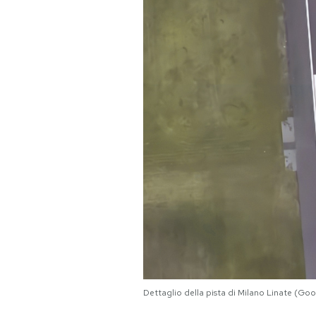
PODCAST
NEWSLETTER
I MIEI PREFERITI
SHOP
CALENDARIO
AREA PERSONALE
Area Personale
Dettaglio della pista di Milano Linate (Go
Newsletter