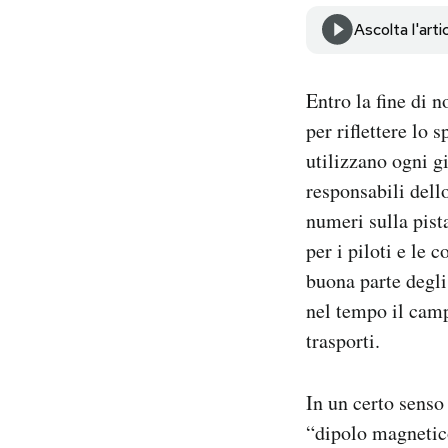
Notifiche mobile
Ascolta l'arti
Regala il Post
Hai bisogno di aiuto?
Esci
Entro la fine di 
per riflettere lo
utilizzano ogni g
responsabili dello
numeri sulla pist
per i piloti e le
buona parte degli
nel tempo il camp
trasporti.
In un certo sens
“dipolo magnetico