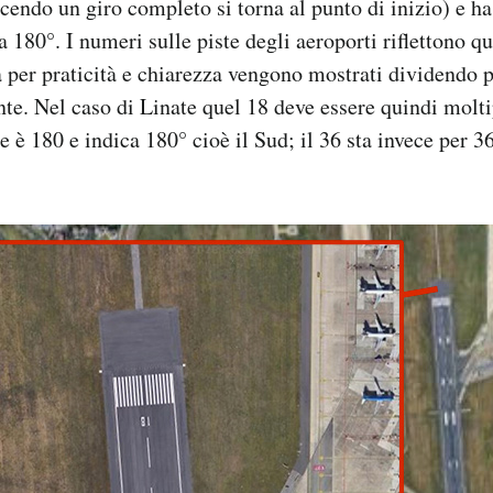
acendo un giro completo si torna al punto di inizio) e ha
 180°. I numeri sulle piste degli aeroporti riflettono q
per praticità e chiarezza vengono mostrati dividendo pe
nte. Nel caso di Linate quel 18 deve essere quindi moltip
e è 180 e indica 180° cioè il Sud; il 36 sta invece per 36