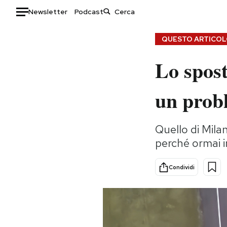
Newsletter
Podcast
Auto
QUESTO ARTICOLO
Lo spos
HOME
Italia
Moda
un probl
Mondo
Libri
Politica
Consumismi
Quello di Mila
Tecnologia
Storie/Idee
perché ormai 
Internet
Ok Boomer!
Scienza
Media
Condividi
Cultura
Europa
Economia
Altrecose
Sport
Mondiali calcio 2026