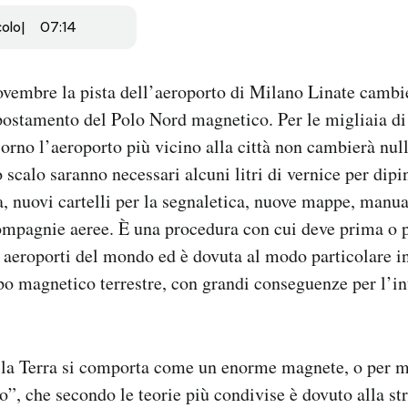
colo
07:14
novembre la pista dell’aeroporto di Milano Linate camb
 spostamento del Polo Nord magnetico. Per le migliaia d
iorno l’aeroporto più vicino alla città non cambierà null
 scalo saranno necessari alcuni litri di vernice per dipi
a, nuovi cartelli per la segnaletica, nuove mappe, manua
 compagnie aeree. È una procedura con cui deve prima o p
 aeroporti del mondo ed è dovuta al modo particolare in
o magnetico terrestre, con grandi conseguenze per l’int
o la Terra si comporta come un enorme magnete, o per m
”, che secondo le teorie più condivise è dovuto alla str