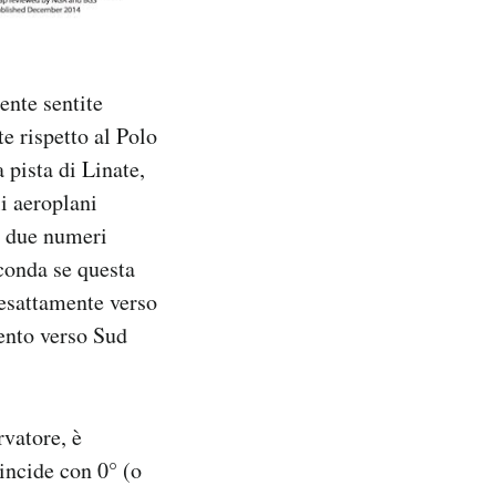
ente sentite
e rispetto al Polo
 pista di Linate,
i aeroplani
 I due numeri
conda se questa
a esattamente verso
mento verso Sud
rvatore, è
incide con 0° (o