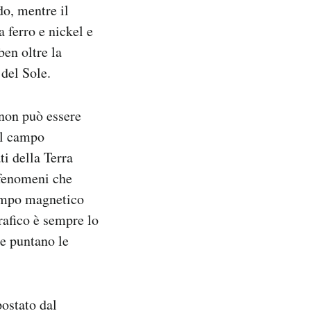
do, mentre il
a ferro e nickel e
en oltre la
del Sole.
 non può essere
el campo
ti della Terra
 fenomeni che
campo magnetico
rafico è sempre lo
le puntano le
postato dal