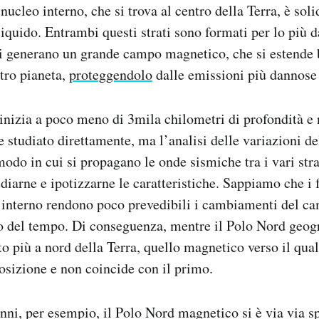
 nucleo interno, che si trova al centro della Terra, è soli
iquido. Entrambi questi strati sono formati per lo più d
ni generano un grande campo magnetico, che si estende b
stro pianeta,
proteggendolo
dalle emissioni più dannose 
 inizia a poco meno di 3mila chilometri di profondità e
e studiato direttamente, ma l’analisi delle variazioni d
odo in cui si propagano le onde sismiche tra i vari stra
diarne e ipotizzarne le caratteristiche. Sappiamo che i
 interno rendono poco prevedibili i cambiamenti del 
so del tempo. Di conseguenza, mentre il Polo Nord geog
nto più a nord della Terra, quello magnetico verso il qua
sizione e non coincide con il primo.
nni, per esempio, il Polo Nord magnetico si è via via s