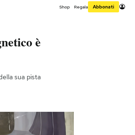
Abbonati
Shop
Regala
netico è
della sua pista