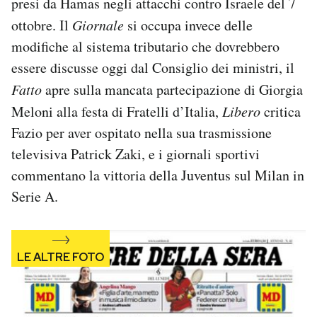
presi da Hamas negli attacchi contro Israele del 7
Notifiche mobile
ottobre. Il
Giornale
si occupa invece delle
Regala il Post
modifiche al sistema tributario che dovrebbero
Hai bisogno di aiuto?
essere discusse oggi dal Consiglio dei ministri, il
Esci
Fatto
apre sulla mancata partecipazione di Giorgia
Meloni alla festa di Fratelli d’Italia,
Libero
critica
Fazio per aver ospitato nella sua trasmissione
televisiva Patrick Zaki, e i giornali sportivi
commentano la vittoria della Juventus sul Milan in
Serie A.