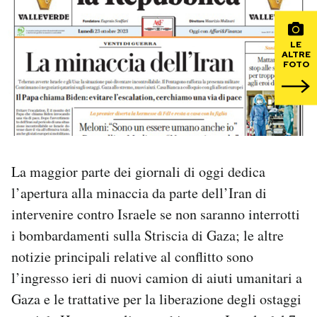
PODCAST
LE
ALTRE
FOTO
NEWSLETTER
I MIEI PREFERITI
SHOP
La maggior parte dei giornali di oggi dedica
l’apertura alla minaccia da parte dell’Iran di
intervenire contro Israele se non saranno interrotti
CALENDARIO
i bombardamenti sulla Striscia di Gaza; le altre
notizie principali relative al conflitto sono
AREA PERSONALE
l’ingresso ieri di nuovi camion di aiuti umanitari a
Area Personale
Gaza e le trattative per la liberazione degli ostaggi
Newsletter