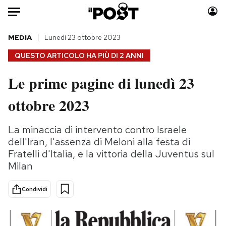
Auto
MEDIA
Lunedì 23 ottobre 2023
QUESTO ARTICOLO HA PIÙ DI
2 ANNI
HOME
Le prime pagine di lunedì 23
Italia
Moda
ottobre 2023
Mondo
Libri
Politica
Consumismi
La minaccia di intervento contro Israele
Tecnologia
Storie/Idee
dell'Iran, l'assenza di Meloni alla festa di
Internet
Ok Boomer!
Fratelli d'Italia, e la vittoria della Juventus sul
Scienza
Media
Milan
Cultura
Europa
Economia
Altrecose
Condividi
Sport
Mondiali calcio 2026