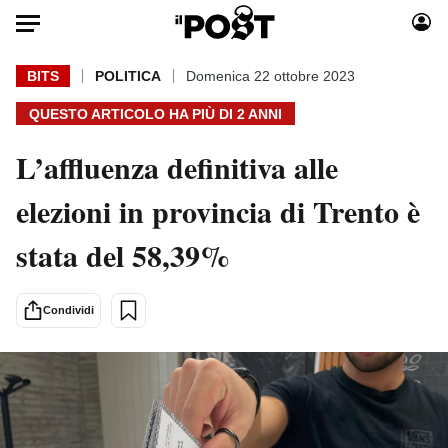
Auto
BITS
POLITICA
Domenica 22 ottobre 2023
QUESTO ARTICOLO HA PIÙ DI
2 ANNI
HOME
L’affluenza definitiva alle
Italia
Moda
Mondo
Libri
elezioni in provincia di Trento è
Politica
Consumismi
stata del 58,39%
Tecnologia
Storie/Idee
Internet
Ok Boomer!
Scienza
Media
Condividi
Cultura
Europa
Economia
Altrecose
Sport
Mondiali calcio 2026