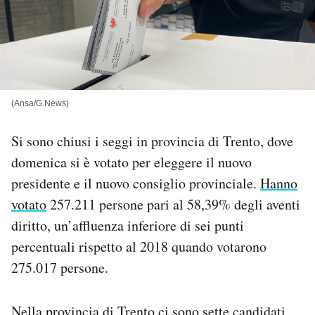
PODCAST
NEWSLETTER
I MIEI PREFERITI
(Ansa/G.News)
Si sono chiusi i seggi in provincia di Trento, dove
SHOP
domenica si è votato per eleggere il nuovo
presidente e il nuovo consiglio provinciale.
Hanno
CALENDARIO
votato
257.211 persone pari al 58,39% degli aventi
diritto, un’affluenza inferiore di sei punti
AREA PERSONALE
percentuali rispetto al 2018 quando votarono
275.017 persone.
Area Personale
Newsletter
Notifiche mobile
Nella provincia di Trento ci sono
sette candidati