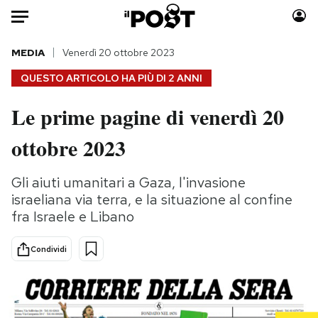
Auto
MEDIA
Venerdì 20 ottobre 2023
QUESTO ARTICOLO HA PIÙ DI
2 ANNI
HOME
Le prime pagine di venerdì 20
Italia
Moda
ottobre 2023
Mondo
Libri
Politica
Consumismi
Gli aiuti umanitari a Gaza, l'invasione
Tecnologia
Storie/Idee
israeliana via terra, e la situazione al confine
Internet
Ok Boomer!
fra Israele e Libano
Scienza
Media
Cultura
Europa
Condividi
Economia
Altrecose
Sport
Mondiali calcio 2026