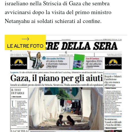
israeliano nella Striscia di Gaza che sembra
Notifiche mobile
avvicinarsi dopo la visita del primo ministro
Regala il Post
Netanyahu ai soldati schierati al confine.
Hai bisogno di aiuto?
Esci