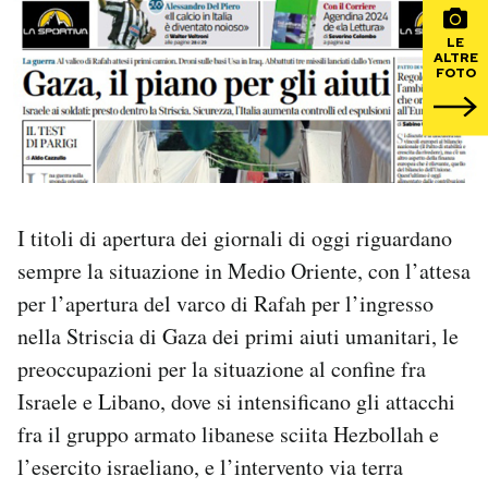
LE
PODCAST
ALTRE
FOTO
NEWSLETTER
I MIEI PREFERITI
I titoli di apertura dei giornali di oggi riguardano
SHOP
sempre la situazione in Medio Oriente, con l’attesa
per l’apertura del varco di Rafah per l’ingresso
CALENDARIO
nella Striscia di Gaza dei primi aiuti umanitari, le
preoccupazioni per la situazione al confine fra
Israele e Libano, dove si intensificano gli attacchi
AREA PERSONALE
fra il gruppo armato libanese sciita Hezbollah e
Area Personale
l’esercito israeliano, e l’intervento via terra
Newsletter