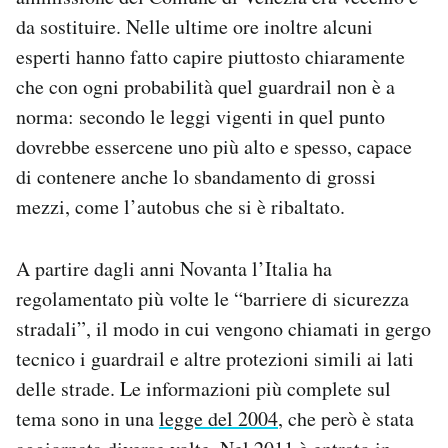
Notifiche mobile
da sostituire. Nelle ultime ore inoltre alcuni
Regala il Post
esperti hanno fatto capire piuttosto chiaramente
Hai bisogno di aiuto?
che con ogni probabilità quel guardrail non è a
Esci
norma: secondo le leggi vigenti in quel punto
dovrebbe essercene uno più alto e spesso, capace
di contenere anche lo sbandamento di grossi
mezzi, come l’autobus che si è ribaltato.
A partire dagli anni Novanta l’Italia ha
regolamentato più volte le “barriere di sicurezza
stradali”, il modo in cui vengono chiamati in gergo
tecnico i guardrail e altre protezioni simili ai lati
delle strade. Le informazioni più complete sul
tema sono in una
legge del 2004
, che però è stata