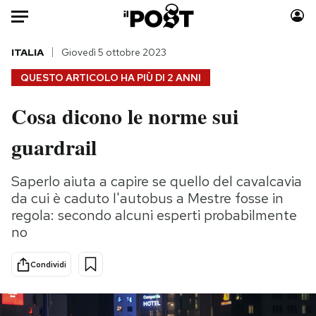
Auto
ITALIA
Giovedì 5 ottobre 2023
QUESTO ARTICOLO HA PIÙ DI
2 ANNI
HOME
Cosa dicono le norme sui
Italia
Moda
guardrail
Mondo
Libri
Politica
Consumismi
Saperlo aiuta a capire se quello del cavalcavia
Tecnologia
Storie/Idee
da cui è caduto l'autobus a Mestre fosse in
Internet
Ok Boomer!
regola: secondo alcuni esperti probabilmente
Scienza
Media
no
Cultura
Europa
Economia
Altrecose
Condividi
Sport
Mondiali calcio 2026