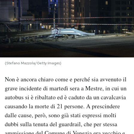
PODCAST
NEWSLETTER
I MIEI PREFERITI
(Stefano Mazzola/Getty Images)
SHOP
Non è ancora chiaro come e perché sia avvenuto il
grave incidente di martedì sera a Mestre, in cui un
CALENDARIO
autobus si è ribaltato ed è caduto da un cavalcavia
causando la morte di 21 persone. A prescindere
AREA PERSONALE
dalle cause, però, sono già stati espressi molti
dubbi sulla tenuta del guardrail, che per stessa
Area Personale
Newsletter
ammissione del Comune di Venezia era vecchio e