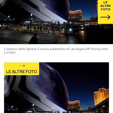
LE
ALTRE
FOTO
PODCAST
NEWSLETTER
I MIEI PREFERITI
L'esterno dello Sphere, il nuovo palazzetto di Las Vegas (AP Photo/John
Locher)
SHOP
CALENDARIO
AREA PERSONALE
Area Personale
Newsletter