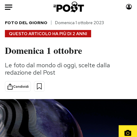
Auto
FOTO DEL GIORNO
Domenica 1 ottobre 2023
QUESTO ARTICOLO HA PIÙ DI
2 ANNI
HOME
Domenica 1 ottobre
Italia
Moda
Mondo
Libri
Le foto dal mondo di oggi, scelte dalla
Politica
Consumismi
redazione del Post
Tecnologia
Storie/Idee
Internet
Ok Boomer!
Condividi
Scienza
Media
Cultura
Europa
Economia
Altrecose
Sport
Mondiali calcio 2026