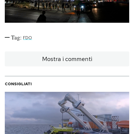
Notifiche mobile
Regala il Post
Hai bisogno di aiuto?
Esci
Tag:
FDO
Mostra i commenti
CONSIGLIATI