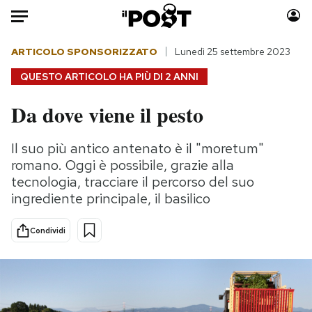
Auto
ARTICOLO SPONSORIZZATO
Lunedì 25 settembre 2023
QUESTO ARTICOLO HA PIÙ DI
2 ANNI
HOME
Da dove viene il pesto
Italia
Moda
Mondo
Libri
Il suo più antico antenato è il "moretum"
Politica
Consumismi
romano. Oggi è possibile, grazie alla
Tecnologia
Storie/Idee
tecnologia, tracciare il percorso del suo
ingrediente principale, il basilico
Internet
Ok Boomer!
Scienza
Media
Condividi
Cultura
Europa
Economia
Altrecose
Sport
Mondiali calcio 2026