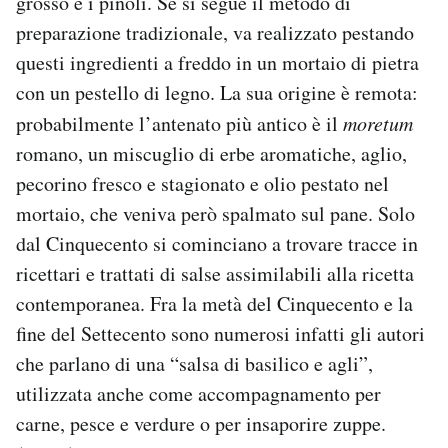
grosso e i pinoli. Se si segue il metodo di
Notifiche mobile
preparazione tradizionale, va realizzato pestando
Regala il Post
questi ingredienti a freddo in un mortaio di pietra
Hai bisogno di aiuto?
con un pestello di legno. La sua origine è remota:
Esci
probabilmente l’antenato più antico è il
moretum
romano, un miscuglio di erbe aromatiche, aglio,
pecorino fresco e stagionato e olio pestato nel
mortaio, che veniva però spalmato sul pane. Solo
dal Cinquecento si cominciano a trovare tracce in
ricettari e trattati di salse assimilabili alla ricetta
contemporanea. Fra la metà del Cinquecento e la
fine del Settecento sono numerosi infatti gli autori
che parlano di una “salsa di basilico e agli”,
utilizzata anche come accompagnamento per
carne, pesce e verdure o per insaporire zuppe.