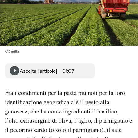
PODCAST
NEWSLETTER
©Barilla
I MIEI PREFERITI
Ascolta l'articolo
01:07
SHOP
Fra i condimenti per la pasta più noti per la loro
CALENDARIO
identificazione geografica c’è il pesto alla
genovese, che ha come ingredienti il basilico,
AREA PERSONALE
l’olio extravergine di oliva, l’aglio, il parmigiano e
Area Personale
il pecorino sardo (o solo il parmigiano), il sale
Newsletter