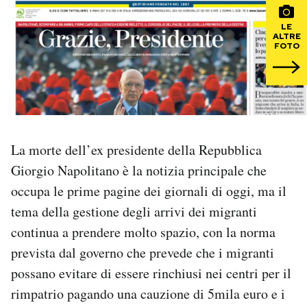
LE
PODCAST
ALTRE
FOTO
NEWSLETTER
I MIEI PREFERITI
La morte dell’ex presidente della Repubblica
SHOP
Giorgio Napolitano è la notizia principale che
occupa le prime pagine dei giornali di oggi, ma il
CALENDARIO
tema della gestione degli arrivi dei migranti
continua a prendere molto spazio, con la norma
prevista dal governo che prevede che i migranti
AREA PERSONALE
possano evitare di essere rinchiusi nei centri per il
Area Personale
rimpatrio pagando una cauzione di 5mila euro e i
Newsletter