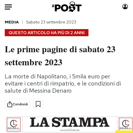
Auto
MEDIA
Sabato 23 settembre 2023
QUESTO ARTICOLO HA PIÙ DI
2 ANNI
HOME
Le prime pagine di sabato 23
Italia
Moda
settembre 2023
Mondo
Libri
Politica
Consumismi
La morte di Napolitano, i 5mila euro per
Tecnologia
Storie/Idee
evitare i centri di rimpatrio, e le condizioni di
Internet
Ok Boomer!
salute di Messina Denaro
Scienza
Media
Cultura
Europa
Condividi
Economia
Altrecose
Sport
Mondiali calcio 2026