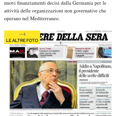
nuovi finanziamenti decisi dalla Germania per le
Notifiche mobile
attività delle organizzazioni non governative che
Regala il Post
operano nel Mediterraneo.
Hai bisogno di aiuto?
Esci