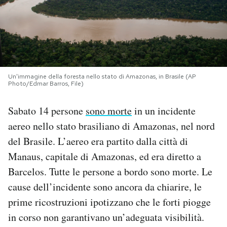
PODCAST
NEWSLETTER
Un'immagine della foresta nello stato di Amazonas, in Brasile (AP
Photo/Edmar Barros, File)
I MIEI PREFERITI
Sabato 14 persone
sono morte
in un incidente
SHOP
aereo nello stato brasiliano di Amazonas, nel nord
del Brasile. L’aereo era partito dalla città di
CALENDARIO
Manaus, capitale di Amazonas, ed era diretto a
Barcelos. Tutte le persone a bordo sono morte. Le
cause dell’incidente sono ancora da chiarire, le
AREA PERSONALE
prime ricostruzioni ipotizzano che le forti piogge
Area Personale
in corso non garantivano un’adeguata visibilità.
Newsletter