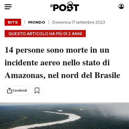
Auto
BITS
MONDO
Domenica 17 settembre 2023
QUESTO ARTICOLO HA PIÙ DI
2 ANNI
HOME
14 persone sono morte in un
Italia
Moda
Mondo
Libri
incidente aereo nello stato di
Politica
Consumismi
Amazonas, nel nord del Brasile
Tecnologia
Storie/Idee
Internet
Ok Boomer!
Scienza
Media
Condividi
Cultura
Europa
Economia
Altrecose
Sport
Mondiali calcio 2026