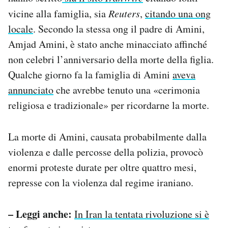
Notifiche mobile
vicine alla famiglia, sia
Reuters
,
citando una ong
Regala il Post
locale
. Secondo la stessa ong il padre di Amini,
Hai bisogno di aiuto?
Amjad Amini, è stato anche minacciato affinché
Esci
non celebri l’anniversario della morte della figlia.
Qualche giorno fa la famiglia di Amini
aveva
annunciato
che avrebbe tenuto una «cerimonia
religiosa e tradizionale» per ricordarne la morte.
La morte di Amini, causata probabilmente dalla
violenza e dalle percosse della polizia, provocò
enormi proteste durate per oltre quattro mesi,
represse con la violenza dal regime iraniano.
– Leggi anche:
In Iran la tentata rivoluzione si è