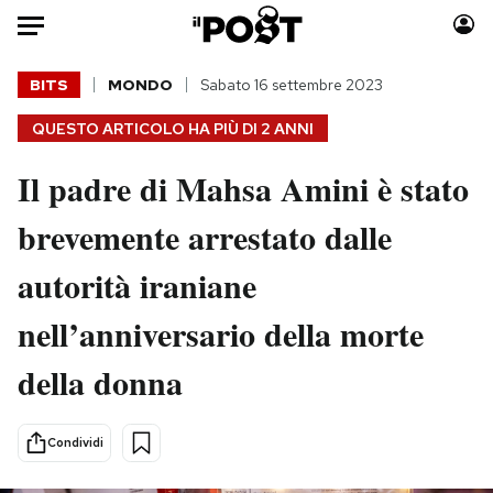
Auto
BITS
MONDO
Sabato 16 settembre 2023
QUESTO ARTICOLO HA PIÙ DI
2 ANNI
HOME
Il padre di Mahsa Amini è stato
Italia
Moda
Mondo
Libri
brevemente arrestato dalle
Politica
Consumismi
autorità iraniane
Tecnologia
Storie/Idee
Internet
Ok Boomer!
nell’anniversario della morte
Scienza
Media
della donna
Cultura
Europa
Economia
Altrecose
Sport
Mondiali calcio 2026
Condividi