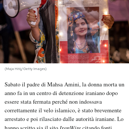
PODCAST
NEWSLETTER
I MIEI PREFERITI
SHOP
(Maja Hitij/Getty Images)
Sabato il padre di Mahsa Amini, la donna morta un
CALENDARIO
anno fa in un centro di detenzione iraniano dopo
essere stata fermata perché non indossava
AREA PERSONALE
correttamente il velo islamico, è stato brevemente
arrestato e poi rilasciato dalle autorità iraniane. Lo
Area Personale
Newsletter
hanno scritto
sia il sito
IranWire
citando fonti