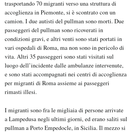
trasportando 70 migranti verso una struttura di
Notifiche mobile
accoglienza in Piemonte, si è scontrato con un
Regala il Post
camion. I due autisti del pullman sono morti. Due
Hai bisogno di aiuto?
Esci
passeggeri del pullman sono ricoverati in
condizioni gravi, e altri venti sono stati portati in
vari ospedali di Roma, ma non sono in pericolo di
vita. Altri 35 passeggeri sono stati visitati sul
luogo dell’incidente dalle ambulanze intervenute,
e sono stati accompagnati nei centri di accoglienza
per migranti di Roma assieme ai passeggeri
rimasti illesi.
I migranti sono fra le migliaia di persone arrivate
a Lampedusa negli ultimi giorni, ed erano saliti sul
pullman a Porto Empedocle, in Sicilia. Il mezzo si