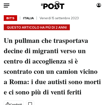
Auto
BITS
ITALIA
Venerdì 15 settembre 2023
QUESTO ARTICOLO HA PIÙ DI
2 ANNI
HOME
Un pullman che trasportava
Italia
Moda
Mondo
Libri
decine di migranti verso un
Politica
Consumismi
centro di accoglienza si è
Tecnologia
Storie/Idee
Internet
Ok Boomer!
scontrato con un camion vicino
Scienza
Media
a Roma: i due autisti sono morti
Cultura
Europa
Economia
Altrecose
e ci sono più di venti feriti
Sport
Mondiali calcio 2026
Condividi