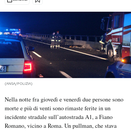
PODCAST
NEWSLETTER
I MIEI PREFERITI
SHOP
(ANSA/POLIZIA)
CALENDARIO
Nella notte fra giovedì e venerdì due persone sono
morte e più di venti sono rimaste ferite in un
AREA PERSONALE
incidente stradale sull’autostrada A1, a Fiano
Area Personale
Romano, vicino a Roma. Un pullman, che stava
Newsletter