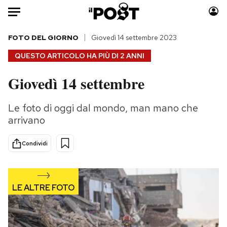
Auto
FOTO DEL GIORNO
Giovedì 14 settembre 2023
QUESTO ARTICOLO HA PIÙ DI
2 ANNI
HOME
Giovedì 14 settembre
Italia
Moda
Mondo
Libri
Le foto di oggi dal mondo, man mano che
Politica
Consumismi
arrivano
Tecnologia
Storie/Idee
Internet
Ok Boomer!
Condividi
Scienza
Media
Cultura
Europa
Economia
Altrecose
Sport
Mondiali calcio 2026