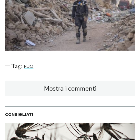
PODCAST
NEWSLETTER
I MIEI PREFERITI
Tag:
FDO
SHOP
Mostra i commenti
CALENDARIO
CONSIGLIATI
AREA PERSONALE
Area Personale
Newsletter