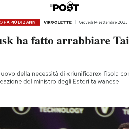
 HA PIÙ DI
2 ANNI
VIRGOLETTE
Giovedì 14 settembre 2023
sk ha fatto arrabbiare Ta
uovo della necessità di «riunificare» l'isola co
reazione del ministro degli Esteri taiwanese