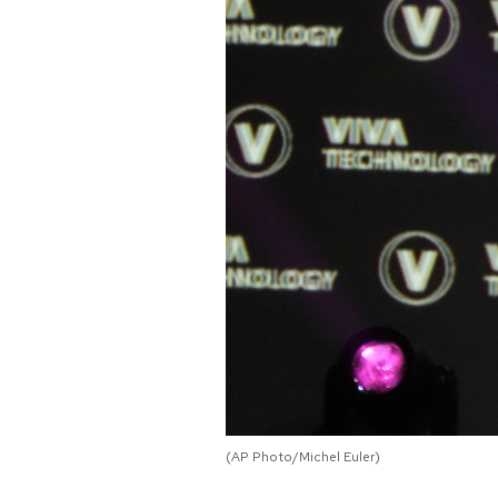
PODCAST
NEWSLETTER
I MIEI PREFERITI
SHOP
CALENDARIO
AREA PERSONALE
Area Personale
(AP Photo/Michel Euler)
Newsletter