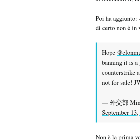
Poi ha aggiunto: 
di certo non è in 
Hope
@elonm
banning it is a
counterstrike 
not for sale! 
— 外交部 Minist
September 13,
Non è la prima vo