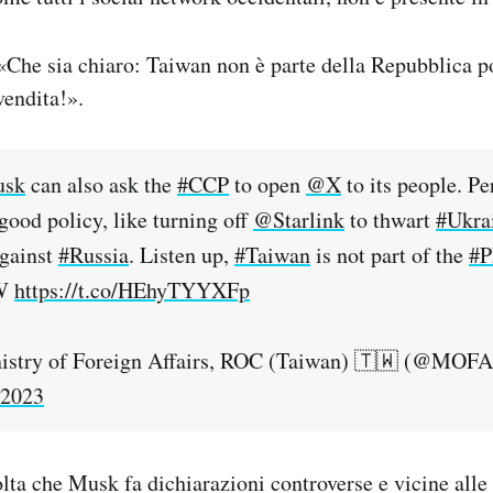
«Che sia chiaro: Taiwan non è parte della Repubblica p
vendita!».
usk
can also ask the
#CCP
to open
@X
to its people. Pe
 good policy, like turning off
@Starlink
to thwart
#Ukra
against
#Russia
. Listen up,
#Taiwan
is not part of the
#
JW
https://t.co/HEhyTYYXFp
ry of Foreign Affairs, ROC (Taiwan) 🇹🇼 (@MOFA
 2023
lta che Musk fa dichiarazioni controverse e vicine alle 