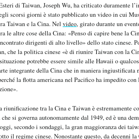
 Esteri di Taiwan, Joseph Wu, ha criticato duramente l’
li scorsi giorni è stato pubblicato un video in cui Mus
tra Taiwan e la Cina. Nel
video
, girato durante un even
a le altre cose della Cina: «Penso di capire bene la Cin
ncontrato dirigenti di alto livello» dello stato cinese. P
n, che la politica cinese «è di riunire Taiwan con la Ci
 situazione potrebbe essere simile alle Hawaii o qualcos
rte integrante della Cina che in maniera ingiustificata n
erché la flotta americana nel Pacifico ha impedito con la
azione».
a riunificazione tra la Cina e Taiwan è estremamente co
a che si governa autonomamente dal 1949, ed è una demo
 oggi, secondo i sondaggi, la gran maggioranza dei tai
otto il regime cinese. Nonostante questo, da decenni la