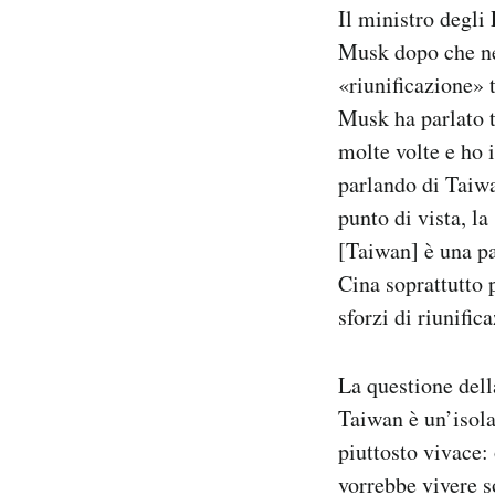
Il ministro degli
Notifiche mobile
Regala il Post
Musk dopo che neg
Hai bisogno di aiuto?
«riunificazione» 
Esci
Musk ha parlato tr
molte volte e ho i
parlando di Taiwa
punto di vista, la
[Taiwan] è una pa
Cina soprattutto p
sforzi di riunific
La questione dell
Taiwan è un’isol
piuttosto vivace:
vorrebbe vivere s