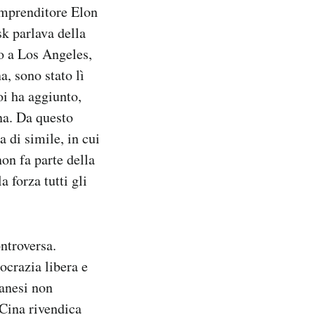
imprenditore Elon
k parlava della
to a Los Angeles,
a, sono stato lì
oi ha aggiunto,
na. Da questo
a di simile, in cui
on fa parte della
 forza tutti gli
ntroversa.
crazia libera e
wanesi non
 Cina rivendica