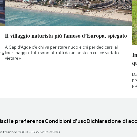
Il villaggio naturista più famoso d’Europa, spiegato
A Cap d'Agde c'è chi va per stare nudo e chi per dedicarsi al
libertinaggio: tutti sono attratti da un posto in cui «è vietato
 ma
I
vietare»
q
Da
pr
po
sci le preferenze
Condizioni d'uso
Dichiarazione di acc
 28 settembre 2009 - ISSN 2610-9980