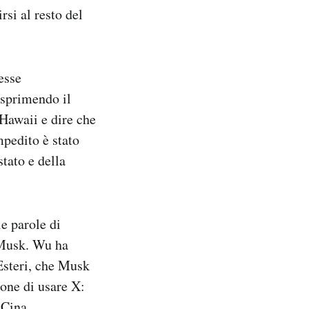
rsi al resto del
esse
esprimendo il
 Hawaii e dire che
mpedito è stato
tato e della
e parole di
i Musk. Wu ha
 Esteri, che Musk
ione di usare X:
 Cina.