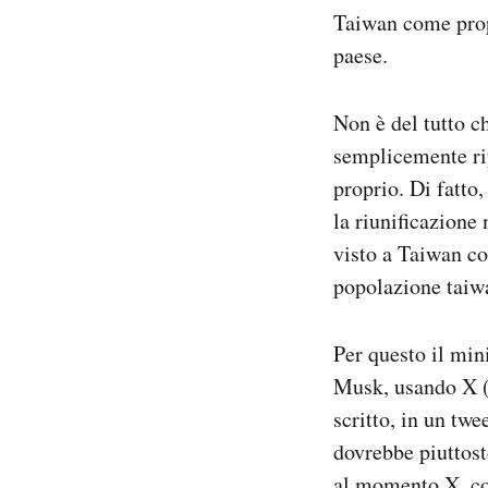
Taiwan come propr
paese.
Non è del tutto c
semplicemente rip
proprio. Di fatto
la riunificazione
visto a Taiwan co
popolazione taiw
Per questo il min
Musk, usando X (l
scritto, in un tw
dovrebbe piuttost
al momento X, com