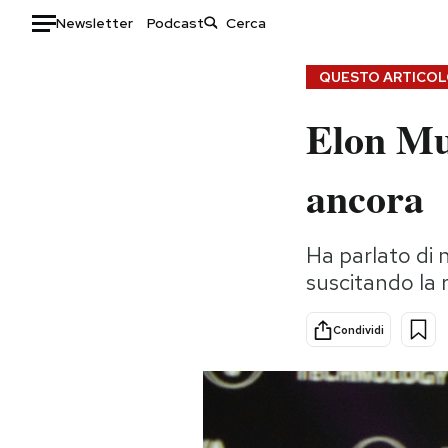
Newsletter
Podcast
Auto
QUESTO ARTICOLO
Elon Mu
HOME
Italia
Moda
ancora
Mondo
Libri
Politica
Consumismi
Ha parlato di n
Tecnologia
Storie/Idee
suscitando la 
Internet
Ok Boomer!
Scienza
Media
Condividi
Cultura
Europa
Economia
Altrecose
Sport
Mondiali calcio 2026