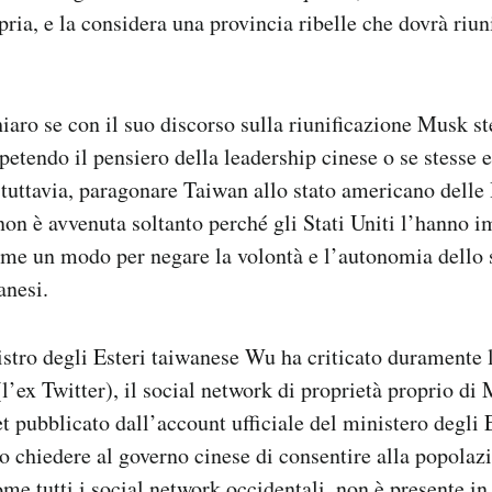
ia, e la considera una provincia ribelle che dovrà riuni
hiaro se con il suo discorso sulla riunificazione Musk st
etendo il pensiero della leadership cinese o se stesse 
, tuttavia, paragonare Taiwan allo stato americano delle
 non è avvenuta soltanto perché gli Stati Uniti l’hanno i
me un modo per negare la volontà e l’autonomia dello s
anesi.
istro degli Esteri taiwanese Wu ha criticato duramente l
’ex Twitter), il social network di proprietà proprio d
eet pubblicato dall’account ufficiale del ministero degli
o chiedere al governo cinese di consentire alla popolaz
e tutti i social network occidentali, non è presente in