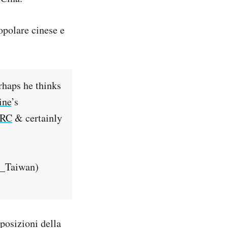
opolare cinese e
rhaps he thinks
ine
’s
PRC
& certainly
_Taiwan)
posizioni della