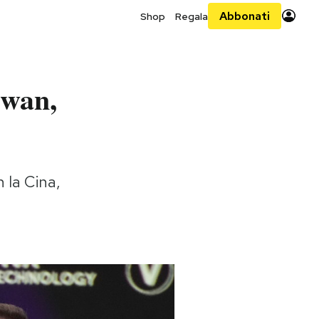
Abbonati
Shop
Regala
iwan,
n la Cina,