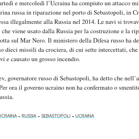
artedì e mercoledì l’Ucraina ha compiuto un attacco mis
rina russa in riparazione nel porto di Sebastopoli, in C
ssa illegalmente alla Russia nel 2014. Le navi si trovav
, che viene usato dalla Russia per la costruzione e la ri
lotta sul Mar Nero. Il ministero della Difesa russo ha d
 dieci missili da crociera, di cui sette intercettati, ch
vi e causato un grosso incendio.
, governatore russo di Sebastopoli, ha detto che nell’
. Per ora il governo ucraino non ha confermato o smenti
ussia.
-
-
-
UCRAINA
RUSSIA
SEBASTOPOLI
UCRAINA