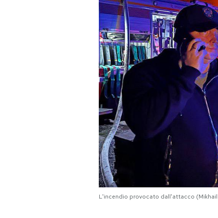
PODCAST
NEWSLETTER
I MIEI PREFERITI
SHOP
CALENDARIO
AREA PERSONALE
L'incendio provocato dall'attacco (Mikha
Area Personale
Newsletter