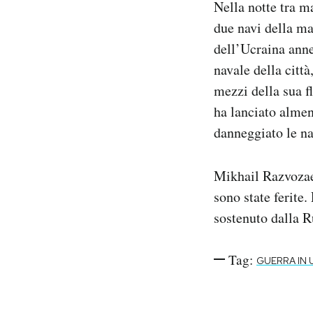
Nella notte tra m
Notifiche mobile
due navi della ma
Regala il Post
dell’Ucraina anne
Hai bisogno di aiuto?
Esci
navale della città
mezzi della sua f
ha lanciato almeno
danneggiato le na
Mikhail Razvozaev
sono state ferite
sostenuto dalla R
Tag:
GUERRA IN 