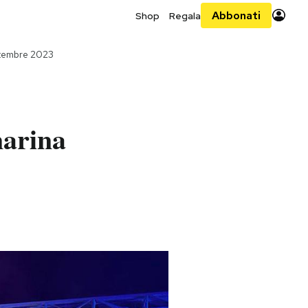
Abbonati
Shop
Regala
ttembre 2023
marina