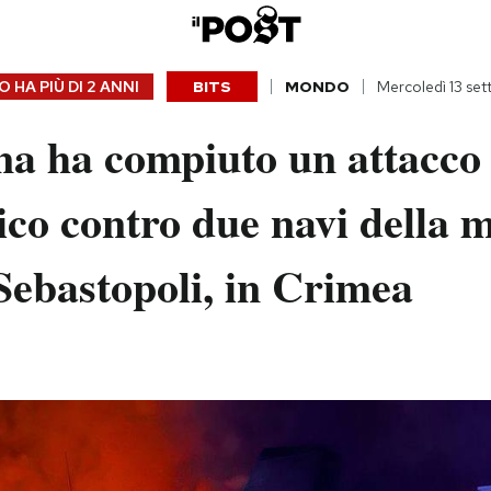
 HA PIÙ DI
2 ANNI
BITS
MONDO
Mercoledì 13 se
na ha compiuto un attacco
tico contro due navi della 
Sebastopoli, in Crimea