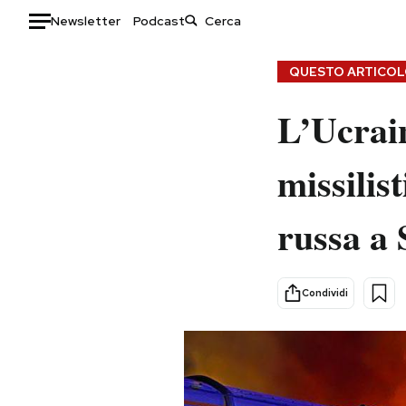
Newsletter
Podcast
Auto
QUESTO ARTICOLO
HOME
L’Ucrai
Italia
Moda
missilis
Mondo
Libri
Politica
Consumismi
russa a 
Tecnologia
Storie/Idee
Internet
Ok Boomer!
Scienza
Media
Condividi
Cultura
Europa
Economia
Altrecose
Sport
Mondiali calcio 2026