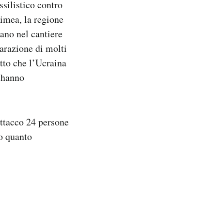
silistico contro
rimea, la regione
ano nel cantiere
parazione di molti
etto che l’Ucraina
e hanno
attacco 24 persone
to quanto