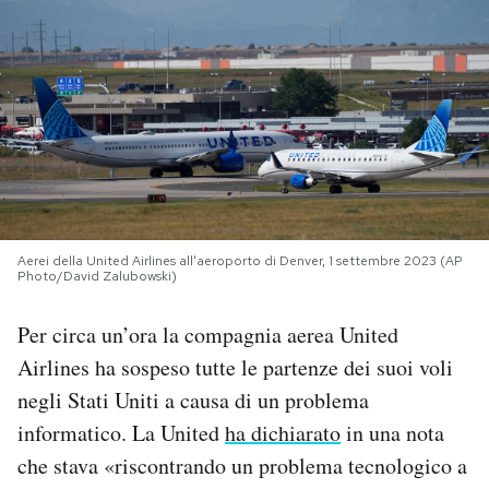
PODCAST
NEWSLETTER
I MIEI PREFERITI
SHOP
Aerei della United Airlines all'aeroporto di Denver, 1 settembre 2023 (AP
Photo/David Zalubowski)
Per circa un’ora la compagnia aerea United
CALENDARIO
Airlines ha sospeso tutte le partenze dei suoi voli
negli Stati Uniti a causa di un problema
AREA PERSONALE
informatico. La United
ha dichiarato
in una nota
Area Personale
che stava «riscontrando un problema tecnologico a
Newsletter