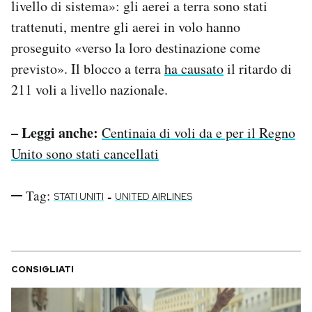
livello di sistema»: gli aerei a terra sono stati
Notifiche mobile
trattenuti, mentre gli aerei in volo hanno
Regala il Post
proseguito «verso la loro destinazione come
Hai bisogno di aiuto?
Esci
previsto». Il blocco a terra
ha causato
il ritardo di
211 voli a livello nazionale.
– Leggi anche:
Centinaia di voli da e per il Regno
Unito sono stati cancellati
Tag:
-
STATI UNITI
UNITED AIRLINES
CONSIGLIATI