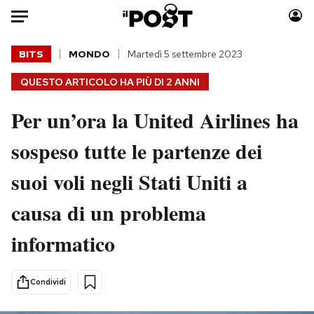
Auto
BITS
MONDO
Martedì 5 settembre 2023
QUESTO ARTICOLO HA PIÙ DI
2 ANNI
HOME
Per un’ora la United Airlines ha
Italia
Moda
Mondo
Libri
sospeso tutte le partenze dei
Politica
Consumismi
suoi voli negli Stati Uniti a
Tecnologia
Storie/Idee
Internet
Ok Boomer!
causa di un problema
Scienza
Media
informatico
Cultura
Europa
Economia
Altrecose
Sport
Mondiali calcio 2026
Condividi