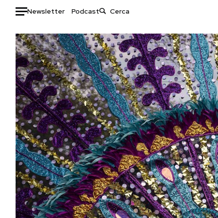
Newsletter
Podcast
Auto
HOME
Italia
Moda
Mondo
Libri
Politica
Consumismi
Tecnologia
Storie/Idee
Internet
Ok Boomer!
Scienza
Media
Cultura
Europa
Economia
Altrecose
Sport
Mondiali calcio 2026