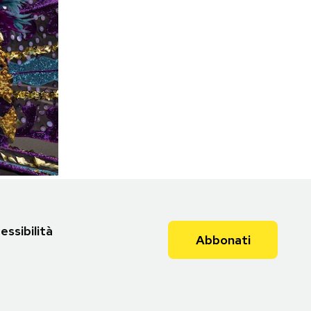
essibilità
Abbonati