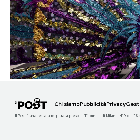
PODCAST
NEWSLETTER
I MIEI PREFERITI
SHOP
CALENDARIO
Chi siamo
Pubblicità
Privacy
Gesti
AREA PERSONALE
Il Post è una testata registrata presso il Tribunale di Milano, 419 del
Area Personale
Newsletter