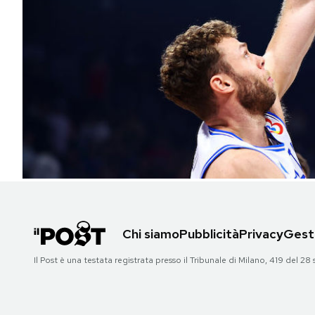
PODCAST
NEWSLETTER
I MIEI PREFERITI
SHOP
CALENDARIO
Chi siamo
Pubblicità
Privacy
Gesti
AREA PERSONALE
Il Post è una testata registrata presso il Tribunale di Milano, 419 del
Area Personale
Newsletter