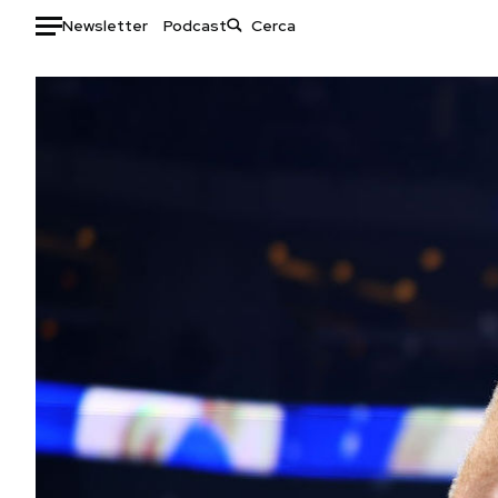
Newsletter
Podcast
Auto
HOME
Italia
Moda
Mondo
Libri
Politica
Consumismi
Tecnologia
Storie/Idee
Internet
Ok Boomer!
Scienza
Media
Cultura
Europa
Economia
Altrecose
Sport
Mondiali calcio 2026