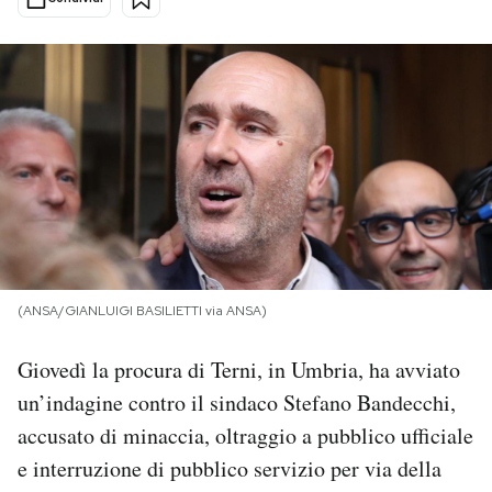
PODCAST
NEWSLETTER
I MIEI PREFERITI
SHOP
(ANSA/GIANLUIGI BASILIETTI via ANSA)
CALENDARIO
Giovedì la procura di Terni, in Umbria, ha avviato
un’indagine contro il sindaco Stefano Bandecchi,
AREA PERSONALE
accusato di minaccia, oltraggio a pubblico ufficiale
Area Personale
e interruzione di pubblico servizio per via della
Newsletter