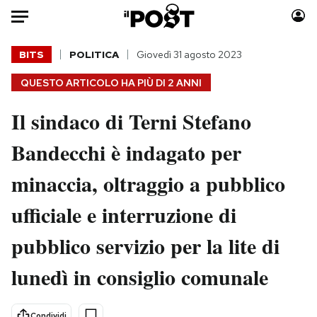
Auto
BITS
POLITICA
Giovedì 31 agosto 2023
QUESTO ARTICOLO HA PIÙ DI
2 ANNI
HOME
Il sindaco di Terni Stefano
Italia
Moda
Mondo
Libri
Bandecchi è indagato per
Politica
Consumismi
minaccia, oltraggio a pubblico
Tecnologia
Storie/Idee
Internet
Ok Boomer!
ufficiale e interruzione di
Scienza
Media
pubblico servizio per la lite di
Cultura
Europa
Economia
Altrecose
lunedì in consiglio comunale
Sport
Mondiali calcio 2026
Condividi