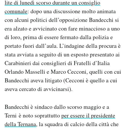
lite di lunedì scorso durante un consiglio
Notifiche mobile
comunale
: dopo una discussione molto animata
Regala il Post
con alcuni politici dell’opposizione Bandecchi si
Hai bisogno di aiuto?
Esci
era alzato e avvicinato con fare minaccioso a uno
di loro, prima di essere fermato dalla polizia e
portato fuori dall’aula. L’indagine della procura è
stata avviata a seguito di un esposto presentato ai
Carabinieri dai consiglieri di Fratelli d’Italia
Orlando Masselli e Marco Cecconi, quelli con cui
Bandecchi aveva litigato (Cecconi è quello a cui
aveva cercato di avvicinarsi).
Bandecchi è sindaco dallo scorso maggio e a
Terni è noto soprattutto
per essere il presidente
della Ternana
, la squadra di calcio della città che