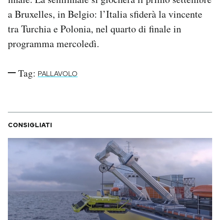
Notifiche mobile
a Bruxelles, in Belgio: l’Italia sfiderà la vincente
Regala il Post
tra Turchia e Polonia, nel quarto di finale in
Hai bisogno di aiuto?
programma mercoledì.
Esci
Tag:
PALLAVOLO
CONSIGLIATI