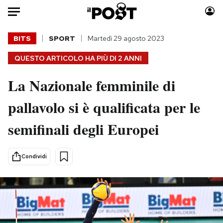
Auto
BITS
SPORT
Martedì 29 agosto 2023
QUESTO ARTICOLO HA PIÙ DI
2 ANNI
HOME
La Nazionale femminile di
Italia
Moda
Mondo
Libri
pallavolo si è qualificata per le
Politica
Consumismi
semifinali degli Europei
Tecnologia
Storie/Idee
Internet
Ok Boomer!
Scienza
Media
Condividi
Cultura
Europa
Economia
Altrecose
Sport
Mondiali calcio 2026