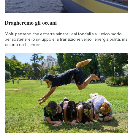
Dragheremo gli oceani
Molti pensano che estrarre minerali dai fondali sia l'unico modo
per sostenere lo sviluppo e la transizione verso l'energia pulita, ma
ci sono rischi enormi