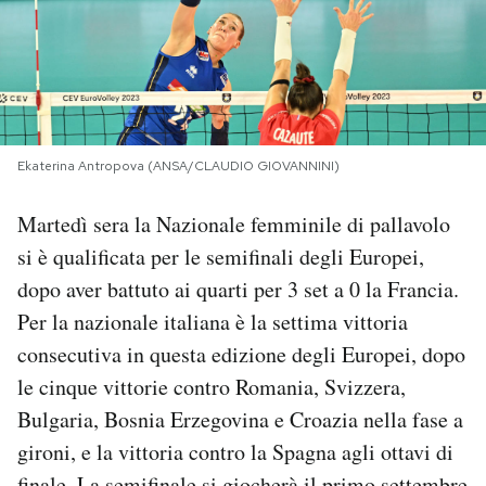
PODCAST
NEWSLETTER
Ekaterina Antropova (ANSA/CLAUDIO GIOVANNINI)
I MIEI PREFERITI
Martedì sera la Nazionale femminile di pallavolo
si è qualificata per le semifinali degli Europei,
SHOP
dopo aver battuto ai quarti per 3 set a 0 la Francia.
Per la nazionale italiana è la settima vittoria
CALENDARIO
consecutiva in questa edizione degli Europei, dopo
le cinque vittorie contro Romania, Svizzera,
AREA PERSONALE
Bulgaria, Bosnia Erzegovina e Croazia nella fase a
Area Personale
gironi, e la vittoria contro la Spagna agli ottavi di
Newsletter
finale. La semifinale si giocherà il primo settembre