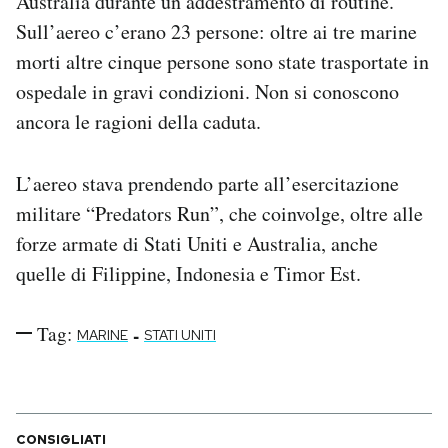
Australia durante un addestramento di routine.
Notifiche mobile
Sull’aereo c’erano 23 persone: oltre ai tre marine
Regala il Post
morti altre cinque persone sono state trasportate in
Hai bisogno di aiuto?
ospedale in gravi condizioni. Non si conoscono
Esci
ancora le ragioni della caduta.
L’aereo stava prendendo parte all’esercitazione
militare “Predators Run”, che coinvolge, oltre alle
forze armate di Stati Uniti e Australia, anche
quelle di Filippine, Indonesia e Timor Est.
Tag:
-
MARINE
STATI UNITI
CONSIGLIATI