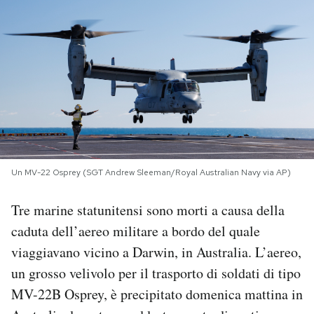
PODCAST
NEWSLETTER
I MIEI PREFERITI
SHOP
Un MV-22 Osprey (SGT Andrew Sleeman/Royal Australian Navy via AP)
Tre marine statunitensi sono morti a causa della
CALENDARIO
caduta dell’aereo militare a bordo del quale
viaggiavano vicino a Darwin, in Australia. L’aereo,
AREA PERSONALE
un grosso velivolo per il trasporto di soldati di tipo
Area Personale
MV-22B Osprey, è precipitato domenica mattina in
Newsletter