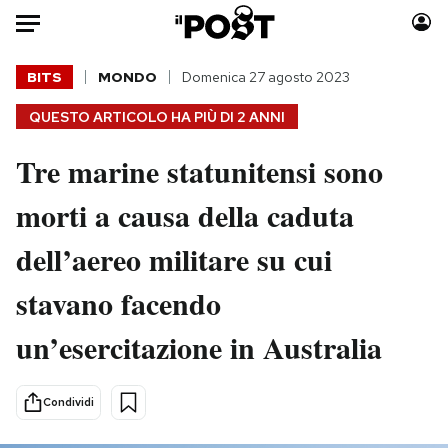
Auto
BITS
MONDO
Domenica 27 agosto 2023
QUESTO ARTICOLO HA PIÙ DI
2 ANNI
HOME
Tre marine statunitensi sono
Italia
Moda
Mondo
Libri
morti a causa della caduta
Politica
Consumismi
dell’aereo militare su cui
Tecnologia
Storie/Idee
Internet
Ok Boomer!
stavano facendo
Scienza
Media
un’esercitazione in Australia
Cultura
Europa
Economia
Altrecose
Sport
Mondiali calcio 2026
Condividi