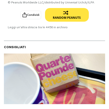
© Peanuts Worldwide LLC/distributed by Universal Uclick/ILPA
PODCAST
Condividi
RANDOM PEANUTS
NEWSLETTER
Leggi un'altra striscia tra le
4456
in archivio
I MIEI PREFERITI
CONSIGLIATI
SHOP
CALENDARIO
AREA PERSONALE
Area Personale
Newsletter