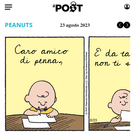
Auto
PEANUTS
23 agosto 2023
HOME
Italia
Moda
Mondo
Libri
Politica
Consumismi
Tecnologia
Storie/Idee
Internet
Ok Boomer!
Scienza
Media
Cultura
Europa
Economia
Altrecose
Sport
Mondiali calcio 2026