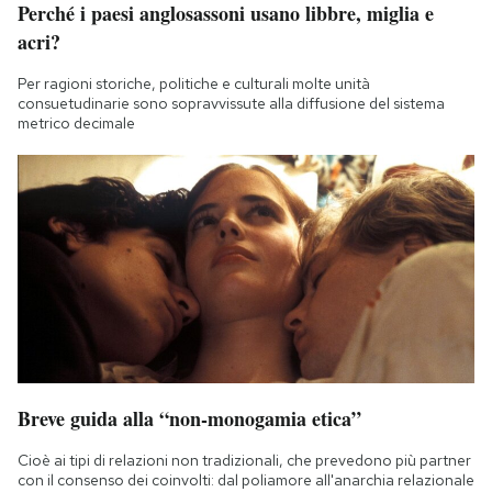
Perché i paesi anglosassoni usano libbre, miglia e
Notifiche mobile
acri?
Regala il Post
Hai bisogno di aiuto?
Per ragioni storiche, politiche e culturali molte unità
Esci
consuetudinarie sono sopravvissute alla diffusione del sistema
metrico decimale
Breve guida alla “non-monogamia etica”
Cioè ai tipi di relazioni non tradizionali, che prevedono più partner
con il consenso dei coinvolti: dal poliamore all'anarchia relazionale