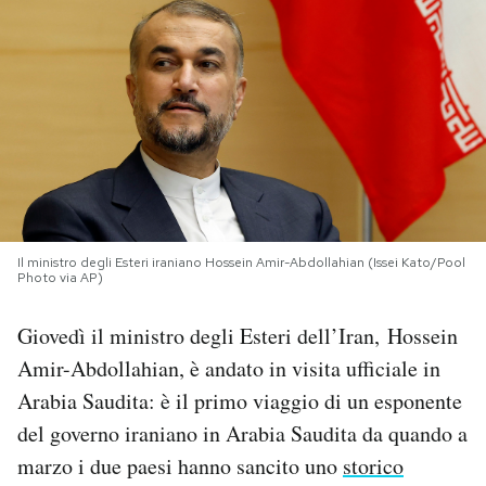
PODCAST
NEWSLETTER
I MIEI PREFERITI
SHOP
Il ministro degli Esteri iraniano Hossein Amir-Abdollahian (Issei Kato/Pool
Photo via AP)
CALENDARIO
Giovedì il ministro degli Esteri dell’Iran, Hossein
Amir-Abdollahian, è andato in visita ufficiale in
Arabia Saudita: è il primo viaggio di un esponente
AREA PERSONALE
del governo iraniano in Arabia Saudita da quando a
Area Personale
marzo i due paesi hanno sancito uno
storico
Newsletter