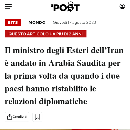
Auto
BITS
MONDO
Giovedì 17 agosto 2023
QUESTO ARTICOLO HA PIÙ DI
2 ANNI
HOME
Il ministro degli Esteri dell’Iran
Italia
Moda
Mondo
Libri
è andato in Arabia Saudita per
Politica
Consumismi
la prima volta da quando i due
Tecnologia
Storie/Idee
Internet
Ok Boomer!
paesi hanno ristabilito le
Scienza
Media
relazioni diplomatiche
Cultura
Europa
Economia
Altrecose
Sport
Mondiali calcio 2026
Condividi