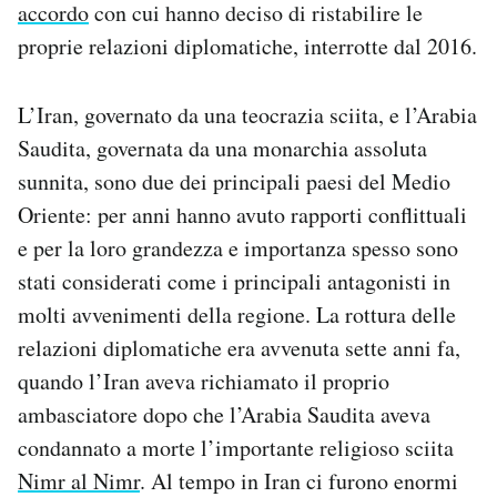
accordo
con cui hanno deciso di ristabilire le
Notifiche mobile
proprie relazioni diplomatiche, interrotte dal 2016.
Regala il Post
Hai bisogno di aiuto?
Esci
L’Iran, governato da una teocrazia sciita, e l’Arabia
Saudita, governata da una monarchia assoluta
sunnita, sono due dei principali paesi del Medio
Oriente: per anni hanno avuto rapporti conflittuali
e per la loro grandezza e importanza spesso sono
stati considerati come i principali antagonisti in
molti avvenimenti della regione. La rottura delle
relazioni diplomatiche era avvenuta sette anni fa,
quando l’Iran aveva richiamato il proprio
ambasciatore dopo che l’Arabia Saudita aveva
condannato a morte l’importante religioso sciita
Nimr al Nimr
. Al tempo in Iran ci furono enormi