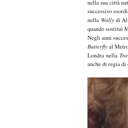
nella sua città n
Notifiche mobile
successivo esordì 
Regala il Post
nella
Wally
di Al
Hai bisogno di aiuto?
Esci
quando sostituì 
Negli anni succes
Butterfly
al Metro
Londra nella
Tra
anche di regia di 