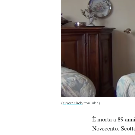
PODCAST
NEWSLETTER
I MIEI PREFERITI
SHOP
CALENDARIO
(
OperaClick
/YouTube)
AREA PERSONALE
È morta a 89 anni
Area Personale
Novecento. Scotto
Newsletter