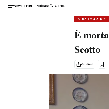
Newsletter
Podcast
Auto
QUESTO ARTICOLO
HOME
È morta
Italia
Moda
Scotto
Mondo
Libri
Politica
Consumismi
Tecnologia
Storie/Idee
Condividi
Internet
Ok Boomer!
Scienza
Media
Cultura
Europa
Economia
Altrecose
Sport
Mondiali calcio 2026