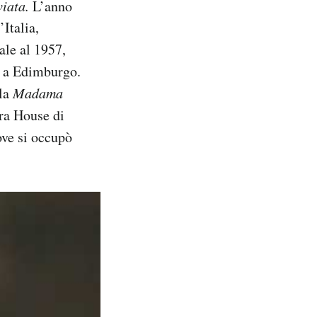
viata.
L’anno
Italia,
ale al 1957,
e a Edimburgo.
lla
Madama
ra House di
dove si occupò