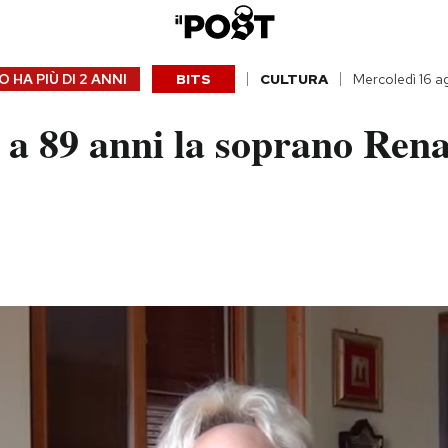
 HA PIÙ DI
2 ANNI
BITS
CULTURA
Mercoledì 16 
 a 89 anni la soprano Ren