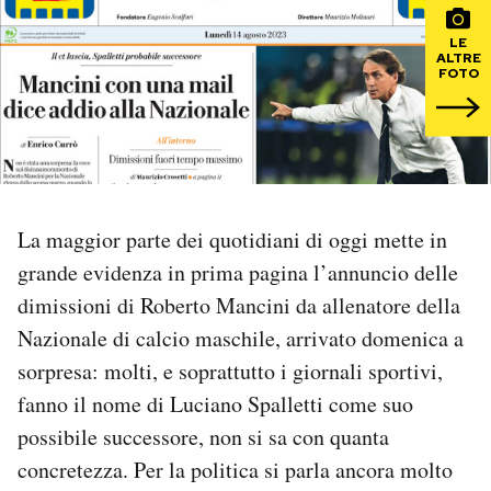
LE
PODCAST
ALTRE
FOTO
NEWSLETTER
I MIEI PREFERITI
La maggior parte dei quotidiani di oggi mette in
SHOP
grande evidenza in prima pagina l’annuncio delle
dimissioni di Roberto Mancini da allenatore della
CALENDARIO
Nazionale di calcio maschile, arrivato domenica a
sorpresa: molti, e soprattutto i giornali sportivi,
fanno il nome di Luciano Spalletti come suo
AREA PERSONALE
possibile successore, non si sa con quanta
Area Personale
concretezza. Per la politica si parla ancora molto
Newsletter