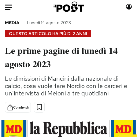
Auto
MEDIA
Lunedì 14 agosto 2023
QUESTO ARTICOLO HA PIÙ DI
2 ANNI
HOME
Le prime pagine di lunedì 14
Italia
Moda
agosto 2023
Mondo
Libri
Politica
Consumismi
Le dimissioni di Mancini dalla nazionale di
Tecnologia
Storie/Idee
calcio, cosa vuole fare Nordio con le carceri e
Internet
Ok Boomer!
un'intervista di Meloni a tre quotidiani
Scienza
Media
Cultura
Europa
Condividi
Economia
Altrecose
Sport
Mondiali calcio 2026