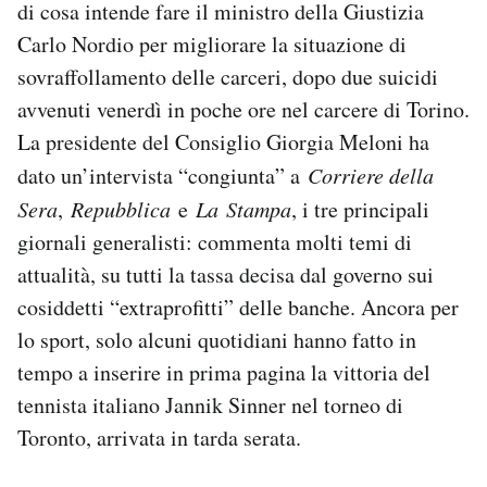
di cosa intende fare il ministro della Giustizia
Notifiche mobile
Carlo Nordio per migliorare la situazione di
Regala il Post
sovraffollamento delle carceri, dopo due suicidi
Hai bisogno di aiuto?
Esci
avvenuti venerdì in poche ore nel carcere di Torino.
La presidente del Consiglio Giorgia Meloni ha
dato un’intervista “congiunta” a
Corriere della
Sera
,
Repubblica
e
La
Stampa
, i tre principali
giornali generalisti: commenta molti temi di
attualità, su tutti la tassa decisa dal governo sui
cosiddetti “extraprofitti” delle banche. Ancora per
lo sport, solo alcuni quotidiani hanno fatto in
tempo a inserire in prima pagina la vittoria del
tennista italiano Jannik Sinner nel torneo di
Toronto, arrivata in tarda serata.