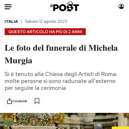
Auto
ITALIA
Sabato 12 agosto 2023
QUESTO ARTICOLO HA PIÙ DI
2 ANNI
HOME
Le foto del funerale di Michela
Italia
Moda
Murgia
Mondo
Libri
Politica
Consumismi
Si è tenuto alla Chiesa degli Artisti di Roma:
Tecnologia
Storie/Idee
molte persone si sono radunate all'esterno
Internet
Ok Boomer!
per seguire la cerimonia
Scienza
Media
Cultura
Europa
Condividi
Economia
Altrecose
Sport
Mondiali calcio 2026