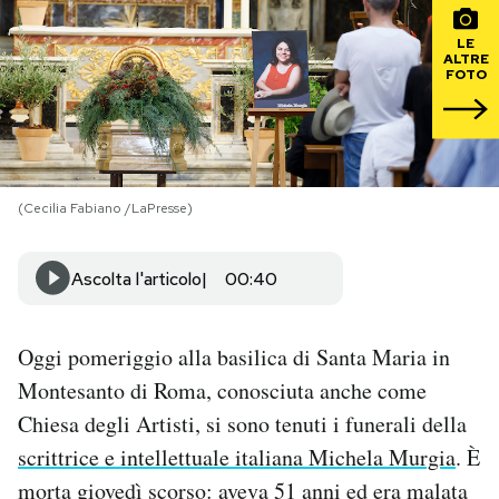
LE
PODCAST
ALTRE
FOTO
NEWSLETTER
I MIEI PREFERITI
(Cecilia Fabiano /LaPresse)
SHOP
Ascolta l'articolo
00:40
CALENDARIO
Oggi pomeriggio alla basilica di Santa Maria in
Montesanto di Roma, conosciuta anche come
AREA PERSONALE
Chiesa degli Artisti, si sono tenuti i funerali della
scrittrice e intellettuale italiana Michela Murgia
. È
Area Personale
morta giovedì scorso: aveva 51 anni ed era malata
Newsletter