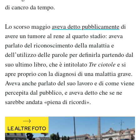
Notifiche mobile
di cancro da tempo.
Regala il Post
Hai bisogno di aiuto?
Lo scorso maggio
aveva detto pubblicamente
di
Esci
avere un tumore al rene al quarto stadio: aveva
parlato del riconoscimento della malattia e
dell’utilizzo delle parole per definirla partendo dal
suo ultimo libro, che è intitolato
Tre ciotole
e si
apre proprio con la diagnosi di una malattia grave.
Aveva anche parlato del suo lavoro e di come viene
percepita dal pubblico, e aveva detto che se ne
sarebbe andata «piena di ricordi».