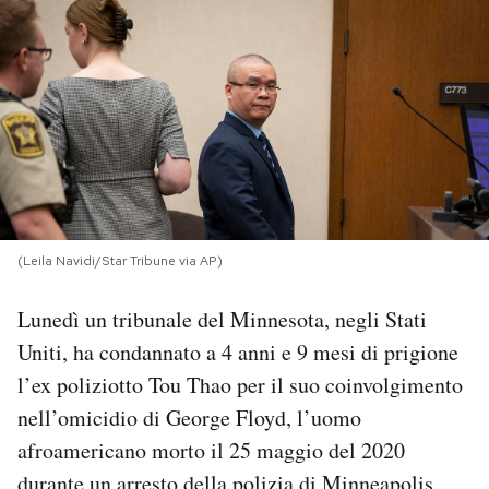
PODCAST
NEWSLETTER
I MIEI PREFERITI
SHOP
(Leila Navidi/Star Tribune via AP)
Lunedì un tribunale del Minnesota, negli Stati
CALENDARIO
Uniti, ha condannato a 4 anni e 9 mesi di prigione
l’ex poliziotto Tou Thao per il suo coinvolgimento
AREA PERSONALE
nell’omicidio di George Floyd, l’uomo
afroamericano morto il 25 maggio del 2020
Area Personale
Newsletter
durante un arresto della polizia di Minneapolis.