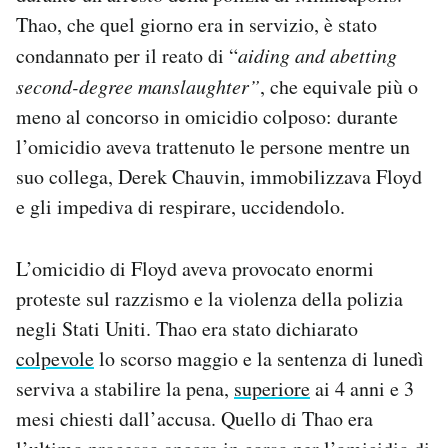
Notifiche mobile
Thao, che quel giorno era in servizio, è stato
Regala il Post
condannato per il reato di “
aiding and abetting
Hai bisogno di aiuto?
second-degree manslaughter”
, che equivale più o
Esci
meno al concorso in omicidio colposo: durante
l’omicidio aveva trattenuto le persone mentre un
suo collega, Derek Chauvin, immobilizzava Floyd
e gli impediva di respirare, uccidendolo.
L’omicidio di Floyd aveva provocato enormi
proteste sul razzismo e la violenza della polizia
negli Stati Uniti. Thao era stato dichiarato
colpevole
lo scorso maggio e la sentenza di lunedì
serviva a stabilire la pena,
superiore
ai 4 anni e 3
mesi chiesti dall’accusa. Quello di Thao era