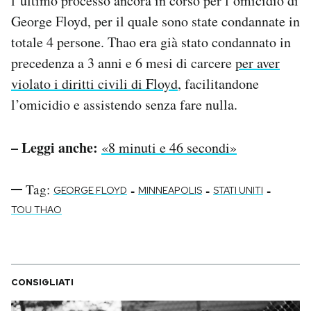
l’ultimo processo ancora in corso per l’omicidio di
George Floyd, per il quale sono state condannate in
totale 4 persone. Thao era già stato condannato in
precedenza a 3 anni e 6 mesi di carcere
per aver
violato i diritti civili di Floyd
, facilitandone
l’omicidio e assistendo senza fare nulla.
– Leggi anche:
«8 minuti e 46 secondi»
Tag:
-
-
-
GEORGE FLOYD
MINNEAPOLIS
STATI UNITI
TOU THAO
CONSIGLIATI