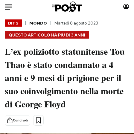
Auto
BITS
MONDO
Martedì 8 agosto 2023
QUESTO ARTICOLO HA PIÙ DI
3 ANNI
HOME
L’ex poliziotto statunitense Tou
Italia
Moda
Mondo
Libri
Thao è stato condannato a 4
Politica
Consumismi
anni e 9 mesi di prigione per il
Tecnologia
Storie/Idee
Internet
Ok Boomer!
suo coinvolgimento nella morte
Scienza
Media
di George Floyd
Cultura
Europa
Economia
Altrecose
Sport
Mondiali calcio 2026
Condividi