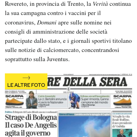
Rovereto, in provincia di Trento, la
Verità
continua
Notifiche mobile
la sua campagna contro i vaccini per il
Regala il Post
Hai bisogno di aiuto?
coronavirus,
Domani
apre sulle nomine nei
Esci
consigli di amministrazione delle società
partecipate dallo stato, e i giornali sportivi titolano
sulle notizie di calciomercato, concentrandosi
soprattutto sulla Juventus.