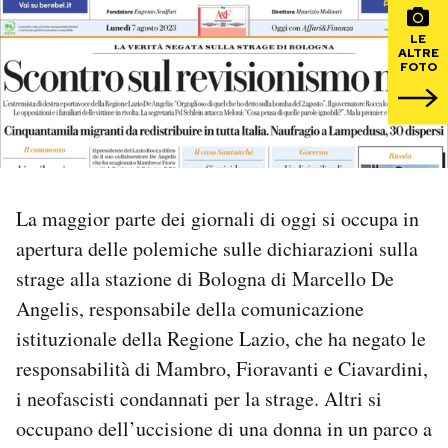
LE
PODCAST
ALTRE
FOTO
NEWSLETTER
I MIEI PREFERITI
La maggior parte dei giornali di oggi si occupa in
SHOP
apertura delle polemiche sulle dichiarazioni sulla
strage alla stazione di Bologna di
Marcello De
CALENDARIO
Angelis, responsabile della comunicazione
istituzionale della Regione Lazio, che ha negato le
responsabilità di Mambro, Fioravanti e Ciavardini,
AREA PERSONALE
i neofascisti condannati per la strage. Altri si
Area Personale
occupano dell’uccisione di una donna in un parco a
Newsletter