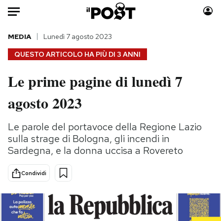
Auto
MEDIA
Lunedì 7 agosto 2023
QUESTO ARTICOLO HA PIÙ DI
3 ANNI
HOME
Le prime pagine di lunedì 7
Italia
Moda
agosto 2023
Mondo
Libri
Politica
Consumismi
Le parole del portavoce della Regione Lazio
Tecnologia
Storie/Idee
sulla strage di Bologna, gli incendi in
Internet
Ok Boomer!
Sardegna, e la donna uccisa a Rovereto
Scienza
Media
Cultura
Europa
Condividi
Economia
Altrecose
Sport
Mondiali calcio 2026