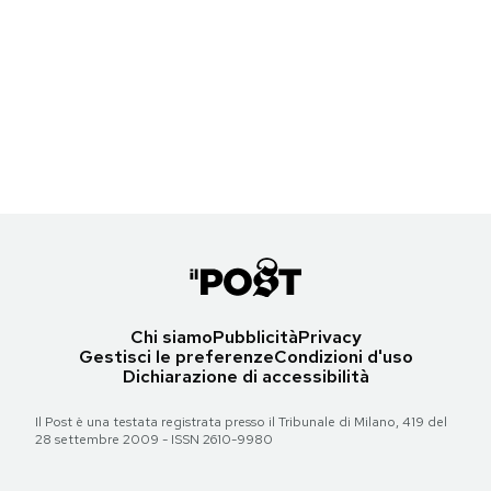
Notifiche mobile
Weekly Beasts di sabato 5 agosto 2023
Regala il Post
Hai bisogno di aiuto?
Un'orsa malese allo zoo di Hangzhou, Cina
Esci
(© Weng Xinyang/Xinhua via ZUMA/ansa)
Torna all'articolo
Chi siamo
Pubblicità
Privacy
Gestisci le preferenze
Condizioni d'uso
Dichiarazione di accessibilità
Il Post è una testata registrata presso il Tribunale di Milano, 419 del
28 settembre 2009 - ISSN 2610-9980