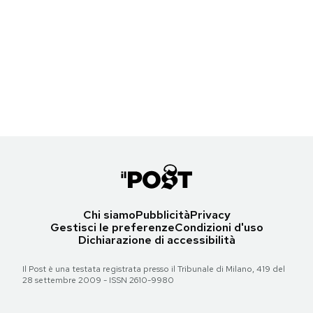
Notifiche mobile
Weekly Beasts di sabato 5 agosto 2023
Regala il Post
Hai bisogno di aiuto?
Un'orsa malese allo zoo di Hangzhou, Cina
Esci
(© Weng Xinyang/Xinhua via ZUMA/ansa)
Torna all'articolo
Chi siamo
Pubblicità
Privacy
Gestisci le preferenze
Condizioni d'uso
Dichiarazione di accessibilità
Il Post è una testata registrata presso il Tribunale di Milano, 419 del
28 settembre 2009 - ISSN 2610-9980